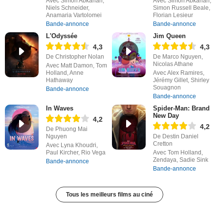
Avec Simon Abkarian,
Avec Simon Abkarian,
Niels Schneider,
Simon Russell Beale,
Anamaria Vartolomei
Florian Lesieur
Bande-annonce
Bande-annonce
L'Odyssée
Jim Queen
4,3
4,3
De Christopher Nolan
De Marco Nguyen,
Nicolas Athane
Avec Matt Damon, Tom
Holland, Anne
Avec Alex Ramires,
Hathaway
Jérémy Gillet, Shirley
Souagnon
Bande-annonce
Bande-annonce
In Waves
Spider-Man: Brand
New Day
4,2
4,2
De Phuong Mai
Nguyen
De Destin Daniel
Cretton
Avec Lyna Khoudri,
Paul Kircher, Rio Vega
Avec Tom Holland,
Zendaya, Sadie Sink
Bande-annonce
Bande-annonce
Tous les meilleurs films au ciné