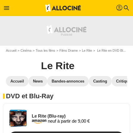
profil
menu
search
Accueil
Cinéma
Tous les films
Films Drame
Le Rite
Le Rite en DVD Blu Ray
Le Rite
Accueil
News
Bandes-annonces
Casting
Critiques
DVD et Blu-Ray
Le Rite (Blu-ray)
neuf à partir de 9,00 €