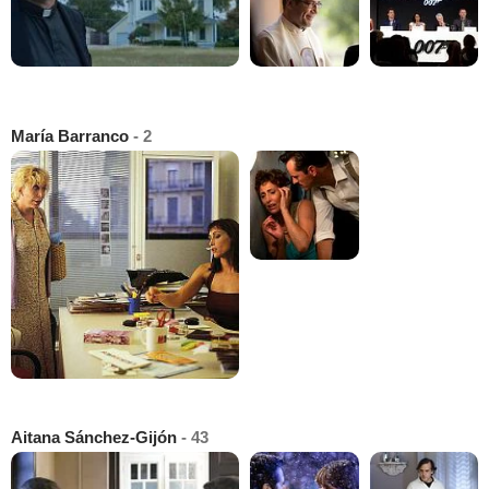
María Barranco
- 2
Aitana Sánchez-Gijón
- 43