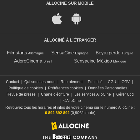
ALLOCINÉ SUR MOBILE
ALLOCINÉ À L'ÉTRANGER
Filmstarts
SensaCine
Beyazperde
Allemagne
Espagne
Turquie
AdoroCinema
Sensacine México
Brésil
Mexique
Contact
|
Qui sommes-nous
|
Recrutement
|
Publicité
|
CGU
|
CGV
|
Politique de cookies
|
Préférences cookies
|
Données Personnelles
|
Revue de presse
|
Charte d'écriture
|
Les services AlloCiné
|
Gérer Utiq
|
©AlloCiné
Retrouvez tous les horaires et infos de votre cinéma sur le numéro AlloCiné :
0 892 892 892
(0,90€/minute)