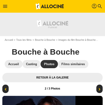
profil
menu
search
Accueil
Tous les films
Bouche à Bouche
Images du film Bouche à Bouche
Photo
Bouche à Bouche
Accueil
Casting
Photos
Films similaires
RETOUR À LA GALERIE
2
/ 3 Photos