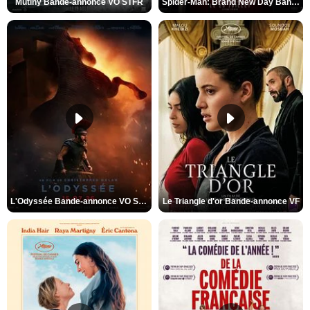
Mutiny Bande-annonce VO STFR
Spider-Man: Brand New Day Bande-annonce VO STFR
L'Odyssée Bande-annonce VO STFR
Le Triangle d'or Bande-annonce VF