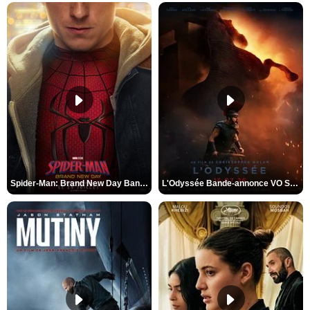
Spider-Man: Brand New Day Bande-annonce VO STFR
L'Odyssée Bande-annonce VO STFR