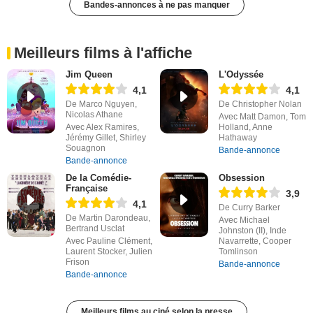
Bandes-annonces à ne pas manquer
Meilleurs films à l'affiche
Jim Queen
L'Odyssée
4,1
4,1
De Marco Nguyen,
De Christopher Nolan
Nicolas Athane
Avec Matt Damon, Tom
Avec Alex Ramires,
Holland, Anne
Jérémy Gillet, Shirley
Hathaway
Souagnon
Bande-annonce
Bande-annonce
De la Comédie-
Obsession
Française
3,9
4,1
De Curry Barker
De Martin Darondeau,
Avec Michael
Bertrand Usclat
Johnston (II), Inde
Avec Pauline Clément,
Navarrette, Cooper
Laurent Stocker, Julien
Tomlinson
Frison
Bande-annonce
Bande-annonce
Meilleurs films au ciné selon la presse