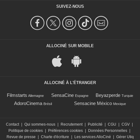
SUIVEZ-NOUS
ALLOCINÉ SUR MOBILE
ALLOCINÉ À L'ÉTRANGER
Filmstarts
SensaCine
Beyazperde
Allemagne
Espagne
Turquie
AdoroCinema
Sensacine México
Brésil
Mexique
Contact
|
Qui sommes-nous
|
Recrutement
|
Publicité
|
CGU
|
CGV
|
Politique de cookies
|
Préférences cookies
|
Données Personnelles
|
Revue de presse
|
Charte d'écriture
|
Les services AlloCiné
|
Gérer Utiq