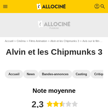
profil
menu
search
Accueil
Cinéma
Films Animation
Alvin et les Chipmunks 3
Avis sur le film Alvin et les Chipmunks 3
Alvin et les Chipmunks 3
Accueil
News
Bandes-annonces
Casting
Critiques
Note moyenne
2,3