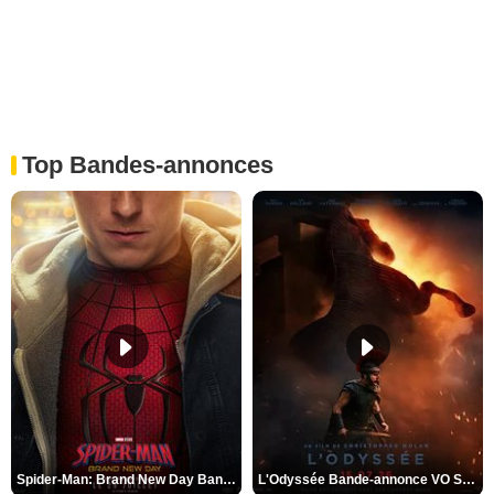
Top Bandes-annonces
Spider-Man: Brand New Day Bande-annonce VO STFR
L'Odyssée Bande-annonce VO STFR