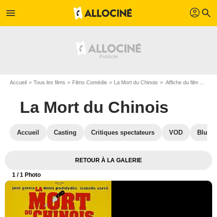
profil
menu
search
Accueil
Tous les films
Films Comédie
La Mort du Chinois
Affiche du film La Mort du Chinois - Photo 1
La Mort du Chinois
Accueil
Casting
Critiques spectateurs
VOD
Blu-Ra
RETOUR À LA GALERIE
1
/ 1 Photo