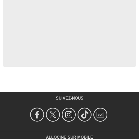
SUIVEZ-NOUS
ALLOCINÉ SUR MOBILE