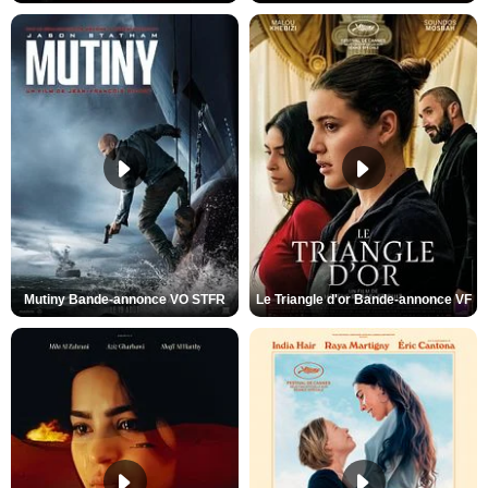
Mutiny Bande-annonce VO STFR
Le Triangle d'or Bande-annonce VF