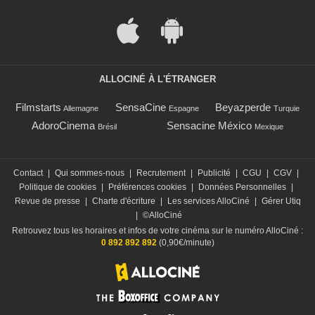
ALLOCINÉ À L'ÉTRANGER
Filmstarts
SensaCine
Beyazperde
Allemagne
Espagne
Turquie
AdoroCinema
Sensacine México
Brésil
Mexique
Contact
|
Qui sommes-nous
|
Recrutement
|
Publicité
|
CGU
|
CGV
|
Politique de cookies
|
Préférences cookies
|
Données Personnelles
|
Revue de presse
|
Charte d'écriture
|
Les services AlloCiné
|
Gérer Utiq
|
©AlloCiné
Retrouvez tous les horaires et infos de votre cinéma sur le numéro AlloCiné :
0 892 892 892
(0,90€/minute)