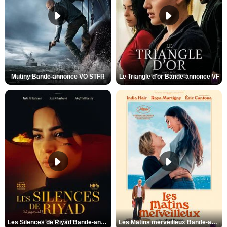
Mutiny Bande-annonce VO STFR
Le Triangle d'or Bande-annonce VF
Les Silences de Riyad Bande-annonce VO STFR
Les Matins merveilleux Bande-annonce VF