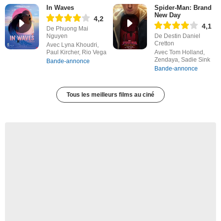
In Waves
Spider-Man: Brand
New Day
4,2
4,1
De Phuong Mai
Nguyen
De Destin Daniel
Cretton
Avec Lyna Khoudri,
Paul Kircher, Rio Vega
Avec Tom Holland,
Zendaya, Sadie Sink
Bande-annonce
Bande-annonce
Tous les meilleurs films au ciné