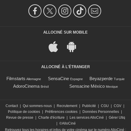
ALLOCINÉ SUR MOBILE
ALLOCINÉ À L'ÉTRANGER
Filmstarts
SensaCine
Beyazperde
Allemagne
Espagne
Turquie
AdoroCinema
Sensacine México
Brésil
Mexique
Contact
|
Qui sommes-nous
|
Recrutement
|
Publicité
|
CGU
|
CGV
|
Politique de cookies
|
Préférences cookies
|
Données Personnelles
|
Revue de presse
|
Charte d'écriture
|
Les services AlloCiné
|
Gérer Utiq
|
©AlloCiné
Retrouvez tous les horaires et infos de votre cinéma sur le numéro AlloCiné :