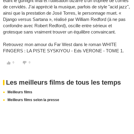
étant le gunfight final et l'utilisation bizarre d'un trophée de cornes
de cervidés. J'ai apprécié la musique, parfois de style "acid jazz",
ainsi que la prestation de José Torres, le personnage muet. «
Django versus Sartana », réalisé par William Redford (à ne pas
confondre avec Robert Redford), oscille entre sérieux et
grotesque sans vraiment trouver un équilibre convaincant.
Retrouvez mon amour du Far West dans le roman WHITE
FINGERS : LA PISTE SYSKIYOU - Eds VERONE - TOME 1.
0
0
Les meilleurs films de tous les temps
Meilleurs films
Meilleurs films selon la presse