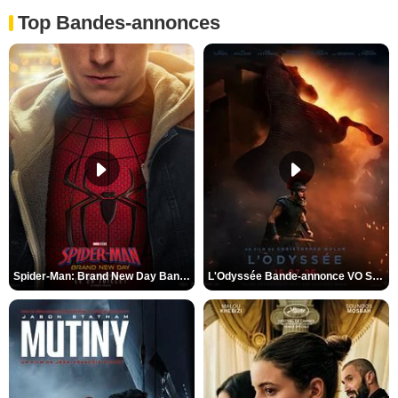
Top Bandes-annonces
Spider-Man: Brand New Day Bande-annonce VO STFR
L'Odyssée Bande-annonce VO STFR