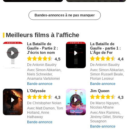
Bandes-annonces à ne pas manquer
Meilleurs films à l'affiche
La Bataille de
La Bataille de
Gaulle - Partie 2 :
Gaulle - partie 1 :
J’écris ton nom
L'Âge de Fer
4,5
4,4
De Antonin Baudry
De Antonin Baudry
Avec Simon Abkarian,
Avec Simon Abkarian,
Niels Schneider,
Simon Russell Beale,
Anamaria Vartolomei
Florian Lesieur
Bande-annonce
Bande-annonce
L'Odyssée
Jim Queen
4,3
4,3
De Christopher Nolan
De Marco Nguyen,
Nicolas Athane
Avec Matt Damon, Tom
Holland, Anne
Avec Alex Ramires,
Hathaway
Jérémy Gillet, Shirley
Souagnon
Bande-annonce
Bande-annonce