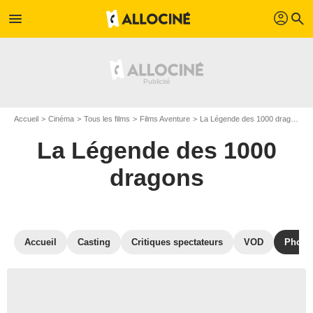
profil
menu
search
Accueil
Cinéma
Tous les films
Films Aventure
La Légende des 1000 dragons
La Légende des 1000
dragons
Accueil
Casting
Critiques spectateurs
VOD
Photo