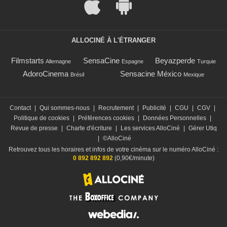
ALLOCINÉ À L'ÉTRANGER
Filmstarts
SensaCine
Beyazperde
Allemagne
Espagne
Turquie
AdoroCinema
Sensacine México
Brésil
Mexique
Contact
|
Qui sommes-nous
|
Recrutement
|
Publicité
|
CGU
|
CGV
|
Politique de cookies
|
Préférences cookies
|
Données Personnelles
|
Revue de presse
|
Charte d'écriture
|
Les services AlloCiné
|
Gérer Utiq
|
©AlloCiné
Retrouvez tous les horaires et infos de votre cinéma sur le numéro AlloCiné :
0 892 892 892
(0,90€/minute)