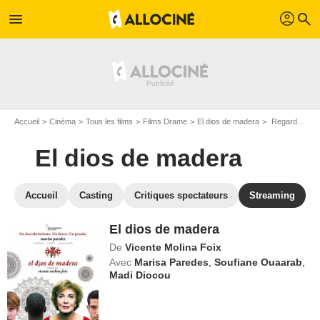
profil
menu
search
Accueil
Cinéma
Tous les films
Films Drame
El dios de madera
Regarder El dios de madera en SVOD
El dios de madera
Accueil
Casting
Critiques spectateurs
Streaming
El dios de madera
De
Vicente Molina Foix
Avec
Marisa Paredes
,
Soufiane Ouaarab
,
Madi Diocou