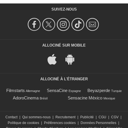
SUIVEZ-NOUS
ALLOCINÉ SUR MOBILE
ALLOCINÉ À L'ÉTRANGER
Filmstarts
SensaCine
Beyazperde
Allemagne
Espagne
Turquie
AdoroCinema
Sensacine México
Brésil
Mexique
Contact
|
Qui sommes-nous
|
Recrutement
|
Publicité
|
CGU
|
CGV
|
Politique de cookies
|
Préférences cookies
|
Données Personnelles
|