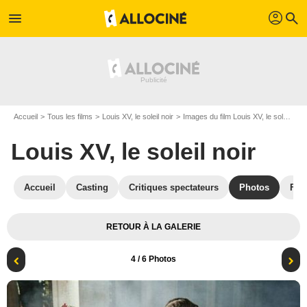
profil
menu
search
Accueil
Tous les films
Louis XV, le soleil noir
Images du film Louis XV, le soleil noir
Louis XV, le soleil noir
Accueil
Casting
Critiques spectateurs
Photos
Film
RETOUR À LA GALERIE
4
/ 6 Photos