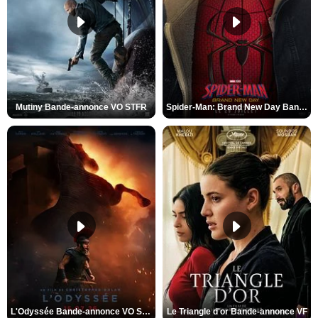
Mutiny Bande-annonce VO STFR
Spider-Man: Brand New Day Bande-annonce VO STFR
L'Odyssée Bande-annonce VO STFR
Le Triangle d'or Bande-annonce VF