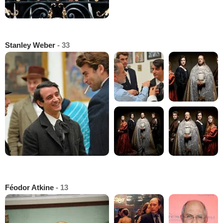
Stanley Weber
- 33
Féodor Atkine
- 13