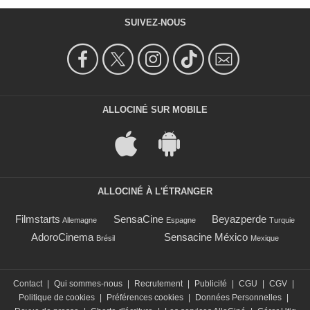
SUIVEZ-NOUS
ALLOCINÉ SUR MOBILE
ALLOCINÉ À L'ÉTRANGER
Filmstarts
SensaCine
Beyazperde
Allemagne
Espagne
Turquie
AdoroCinema
Sensacine México
Brésil
Mexique
Contact
|
Qui sommes-nous
|
Recrutement
|
Publicité
|
CGU
|
CGV
|
Politique de cookies
|
Préférences cookies
|
Données Personnelles
|