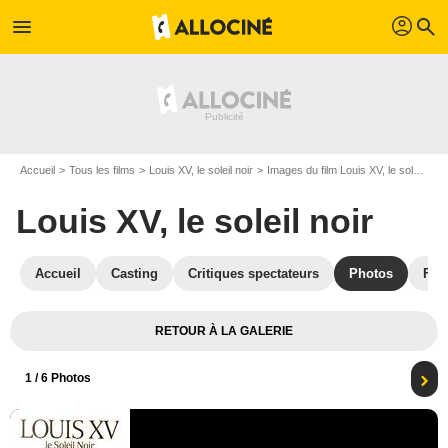
profil
menu
search
Accueil
Tous les films
Louis XV, le soleil noir
Images du film Louis XV, le soleil noir
Louis XV, le soleil noir
Accueil
Casting
Critiques spectateurs
Photos
Film
RETOUR À LA GALERIE
1
/ 6 Photos