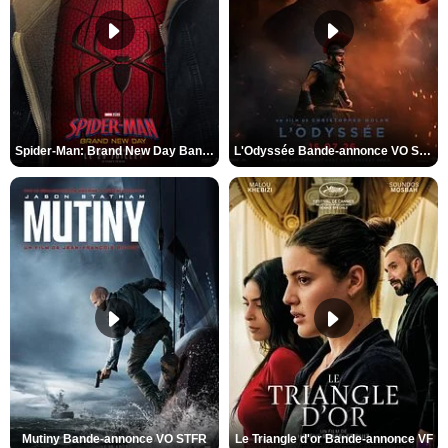
Spider-Man: Brand New Day Bande-annonce VO STFR
L'Odyssée Bande-annonce VO STFR
Mutiny Bande-annonce VO STFR
Le Triangle d'or Bande-annonce VF