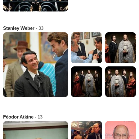
Stanley Weber
- 33
Féodor Atkine
- 13