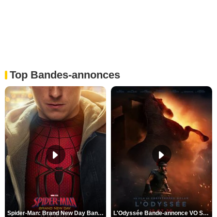
Top Bandes-annonces
Spider-Man: Brand New Day Bande-annonce VO STFR
L'Odyssée Bande-annonce VO STFR