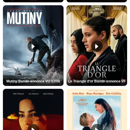
Mutiny Bande-annonce VO STFR
Le Triangle d'or Bande-annonce VF