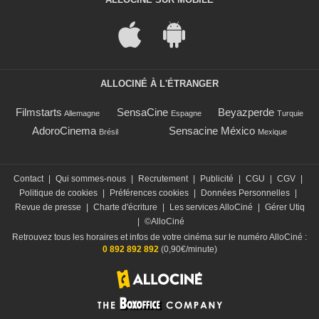
ALLOCINÉ À L'ÉTRANGER
Filmstarts
SensaCine
Beyazperde
Allemagne
Espagne
Turquie
AdoroCinema
Sensacine México
Brésil
Mexique
Contact
|
Qui sommes-nous
|
Recrutement
|
Publicité
|
CGU
|
CGV
|
Politique de cookies
|
Préférences cookies
|
Données Personnelles
|
Revue de presse
|
Charte d'écriture
|
Les services AlloCiné
|
Gérer Utiq
|
©AlloCiné
Retrouvez tous les horaires et infos de votre cinéma sur le numéro AlloCiné :
0 892 892 892
(0,90€/minute)