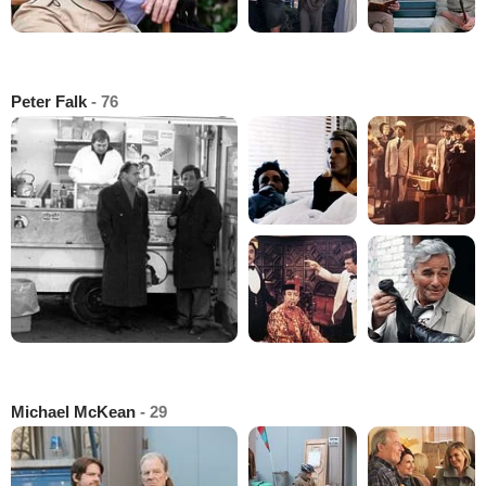
Peter Falk
- 76
Michael McKean
- 29