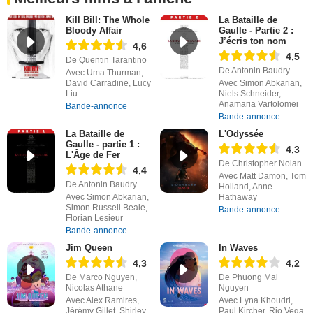
Kill Bill: The Whole
La Bataille de
Bloody Affair
Gaulle - Partie 2 :
J’écris ton nom
4,6
4,5
De Quentin Tarantino
De Antonin Baudry
Avec Uma Thurman,
David Carradine, Lucy
Avec Simon Abkarian,
Liu
Niels Schneider,
Anamaria Vartolomei
Bande-annonce
Bande-annonce
La Bataille de
L'Odyssée
Gaulle - partie 1 :
4,3
L'Âge de Fer
De Christopher Nolan
4,4
Avec Matt Damon, Tom
De Antonin Baudry
Holland, Anne
Avec Simon Abkarian,
Hathaway
Simon Russell Beale,
Bande-annonce
Florian Lesieur
Bande-annonce
Jim Queen
In Waves
4,3
4,2
De Marco Nguyen,
De Phuong Mai
Nicolas Athane
Nguyen
Avec Alex Ramires,
Avec Lyna Khoudri,
Jérémy Gillet, Shirley
Paul Kircher, Rio Vega