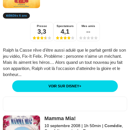
Dès 6 ans
Presse
Spectateurs
Mes amis
3,3
4,1
--
Ralph la Casse rêve d'être aussi adulé que le parfait gentil de son
jeu vidéo, Fix-It Felix. Problème : personne n'aime un méchant.
Mais ils aiment les héros… Alors quand un tout nouveau jeu fait
son apparition, Ralph voit là l'occasion d'atteindre la gloire et le
bonheur...
VOIR SUR DISNEY
+
Mamma Mia!
10 septembre 2008
|
1h 50min
|
Comédie
,