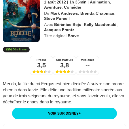
1 août 2012
|
1h 35min
|
Animation
,
Aventure
,
Comédie
De
Mark Andrews
,
Brenda Chapman
,
Steve Purcell
Avec
Bérénice Bejo
,
Kelly Macdonald
,
Jacques Frantz
Titre original
Brave
Dès 8 ans
Presse
Spectateurs
Mes amis
3,5
3,8
--
Merida, la fille du roi Fergus est bien décidée à suivre son propre
chemin dans la vie. Elle défie une tradition millénaire sacrée aux
yeux de trois seigneurs du royaume, et sans l’avoir voulu, elle va
déchaîner le chaos dans le royaume.
VOIR SUR DISNEY
+