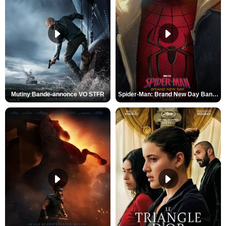
Mutiny Bande-annonce VO STFR
Spider-Man: Brand New Day Bande-annonce VO STFR