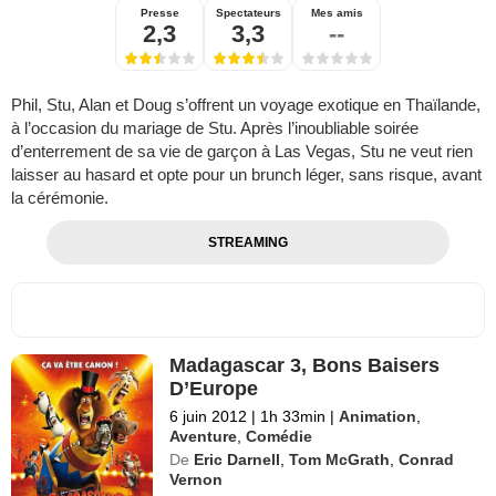
Presse
Spectateurs
Mes amis
2,3
3,3
--
Phil, Stu, Alan et Doug s’offrent un voyage exotique en Thaïlande,
à l’occasion du mariage de Stu. Après l’inoubliable soirée
d’enterrement de sa vie de garçon à Las Vegas, Stu ne veut rien
laisser au hasard et opte pour un brunch léger, sans risque, avant
la cérémonie.
STREAMING
Madagascar 3, Bons Baisers
D’Europe
6 juin 2012
|
1h 33min
|
Animation
,
Aventure
,
Comédie
De
Eric Darnell
,
Tom McGrath
,
Conrad
Vernon