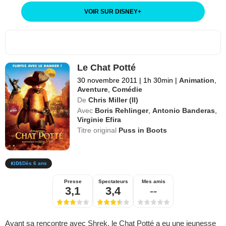
VOIR SUR DISNEY
+
Le Chat Potté
30 novembre 2011
|
1h 30min
|
Animation
,
Aventure
,
Comédie
De
Chris Miller (II)
Avec
Boris Rehlinger
,
Antonio Banderas
,
Virginie Efira
Titre original
Puss in Boots
Dès 6 ans
Presse
Spectateurs
Mes amis
3,1
3,4
--
Avant sa rencontre avec Shrek, le Chat Potté a eu une jeunesse