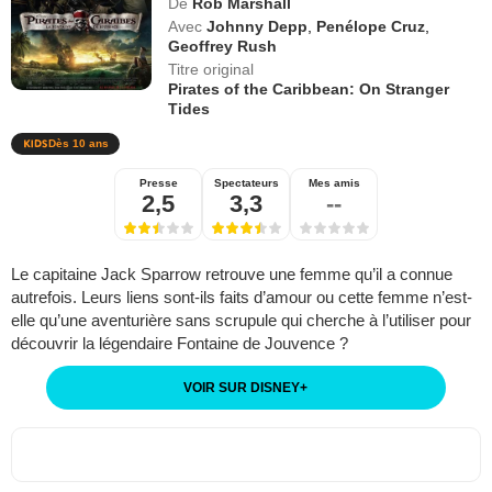
De
Rob Marshall
Avec
Johnny Depp
,
Penélope Cruz
,
Geoffrey Rush
Titre original
Pirates of the Caribbean: On Stranger
Tides
Dès 10 ans
Presse
Spectateurs
Mes amis
2,5
3,3
--
Le capitaine Jack Sparrow retrouve une femme qu’il a connue
autrefois. Leurs liens sont-ils faits d’amour ou cette femme n’est-
elle qu’une aventurière sans scrupule qui cherche à l’utiliser pour
découvrir la légendaire Fontaine de Jouvence ?
VOIR SUR DISNEY
+