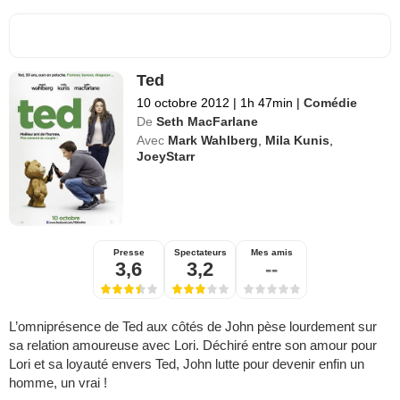
Ted
10 octobre 2012
|
1h 47min
|
Comédie
De
Seth MacFarlane
Avec
Mark Wahlberg
,
Mila Kunis
,
JoeyStarr
Presse
Spectateurs
Mes amis
3,6
3,2
--
L’omniprésence de Ted aux côtés de John pèse lourdement sur
sa relation amoureuse avec Lori. Déchiré entre son amour pour
Lori et sa loyauté envers Ted, John lutte pour devenir enfin un
homme, un vrai !