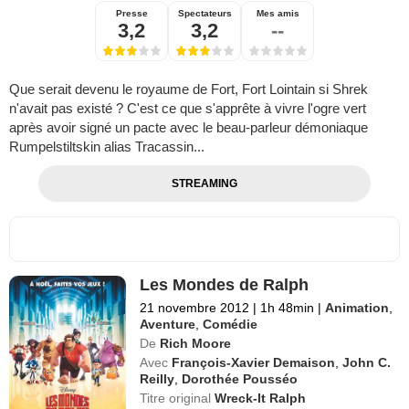
Presse
Spectateurs
Mes amis
3,2
3,2
--
Que serait devenu le royaume de Fort, Fort Lointain si Shrek
n'avait pas existé ? C'est ce que s'apprête à vivre l'ogre vert
après avoir signé un pacte avec le beau-parleur démoniaque
Rumpelstiltskin alias Tracassin...
STREAMING
Les Mondes de Ralph
21 novembre 2012
|
1h 48min
|
Animation
,
Aventure
,
Comédie
De
Rich Moore
Avec
François-Xavier Demaison
,
John C.
Reilly
,
Dorothée Pousséo
Titre original
Wreck-It Ralph