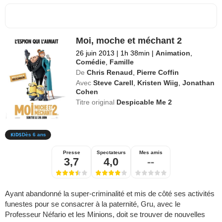
Moi, moche et méchant 2
26 juin 2013
|
1h 38min
|
Animation
,
Comédie
,
Famille
De
Chris Renaud
,
Pierre Coffin
Avec
Steve Carell
,
Kristen Wiig
,
Jonathan
Cohen
Titre original
Despicable Me 2
Dès 6 ans
Presse
Spectateurs
Mes amis
3,7
4,0
--
Ayant abandonné la super-criminalité et mis de côté ses activités
funestes pour se consacrer à la paternité, Gru, avec le
Professeur Néfario et les Minions, doit se trouver de nouvelles