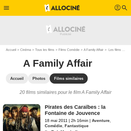
profil
menu
search
Accueil
Cinéma
Tous les films
Films Comédie
A Family Affair
Les films similaires à "A Family Affair"
A Family Affair
Accueil
Photos
Films similaires
20 films similaires pour le film A Family Affair
Pirates des Caraïbes : la
Fontaine de Jouvence
18 mai 2011
|
2h 16min
|
Aventure
,
Comédie
,
Fantastique