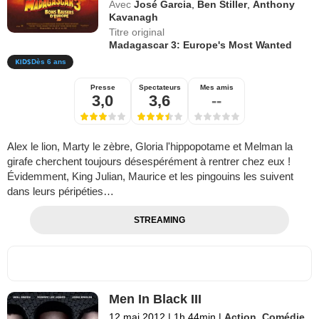
Avec
José Garcia
,
Ben Stiller
,
Anthony
Kavanagh
Titre original
Madagascar 3: Europe's Most Wanted
Dès 6 ans
Presse
Spectateurs
Mes amis
3,0
3,6
--
Alex le lion, Marty le zèbre, Gloria l'hippopotame et Melman la
girafe cherchent toujours désespérément à rentrer chez eux !
Évidemment, King Julian, Maurice et les pingouins les suivent
dans leurs péripéties…
STREAMING
Men In Black III
12 mai 2012
|
1h 44min
|
Action
,
Comédie
,