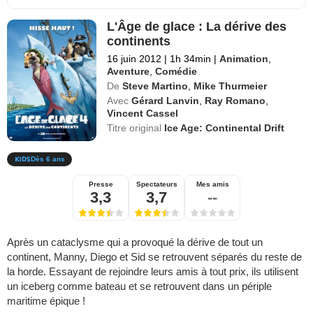
L'Âge de glace : La dérive des
continents
16 juin 2012
|
1h 34min
|
Animation
,
Aventure
,
Comédie
De
Steve Martino
,
Mike Thurmeier
Avec
Gérard Lanvin
,
Ray Romano
,
Vincent Cassel
Titre original
Ice Age: Continental Drift
Dès 6 ans
Presse
Spectateurs
Mes amis
3,3
3,7
--
Après un cataclysme qui a provoqué la dérive de tout un
continent, Manny, Diego et Sid se retrouvent séparés du reste de
la horde. Essayant de rejoindre leurs amis à tout prix, ils utilisent
un iceberg comme bateau et se retrouvent dans un périple
maritime épique !