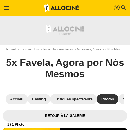
profil
menu
search
Accueil
Tous les films
Films Documentaires
5x Favela, Agora por Nós Mesmos
5x Favela, Agora por Nós
Mesmos
Accueil
Casting
Critiques spectateurs
Photos
Sec
RETOUR À LA GALERIE
1
/ 1 Photo