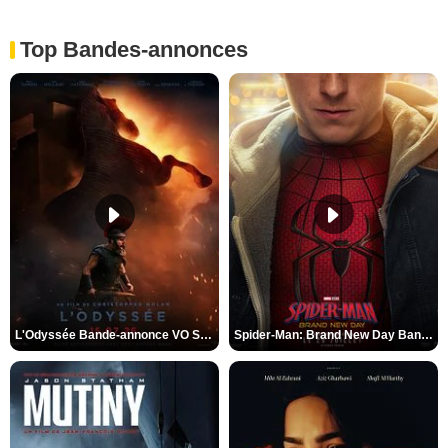
Top Bandes-annonces
L'Odyssée Bande-annonce VO STFR
Spider-Man: Brand New Day Bande-annonce VO STFR