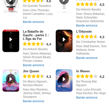
4,6
4,5
De Quentin Tarantino
De Antonin Baudry
Avec Uma Thurman,
David Carradine, Lucy
Avec Simon Abkarian,
Liu
Niels Schneider,
Anamaria Vartolomei
Bande-annonce
Bande-annonce
La Bataille de
L'Odyssée
Gaulle - partie 1 :
4,3
L'Âge de Fer
De Christopher Nolan
4,4
Avec Matt Damon, Tom
De Antonin Baudry
Holland, Anne
Avec Simon Abkarian,
Hathaway
Simon Russell Beale,
Bande-annonce
Florian Lesieur
Bande-annonce
Jim Queen
In Waves
4,3
4,2
De Marco Nguyen,
De Phuong Mai
Nicolas Athane
Nguyen
Avec Alex Ramires,
Avec Lyna Khoudri,
Jérémy Gillet, Shirley
Paul Kircher, Rio Vega
Souagnon
Bande-annonce
Bande-annonce