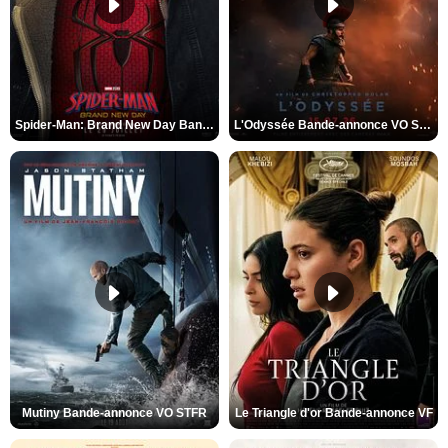
Spider-Man: Brand New Day Bande-annonce VO STFR
L'Odyssée Bande-annonce VO STFR
Mutiny Bande-annonce VO STFR
Le Triangle d'or Bande-annonce VF