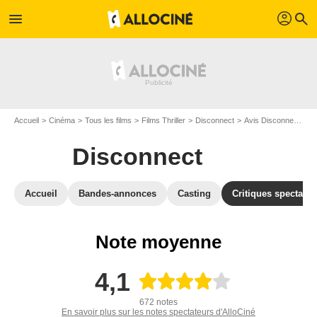
profil
menu
search
Accueil
Cinéma
Tous les films
Films Thriller
Disconnect
Avis Disconnect
A
Disconnect
Accueil
Bandes-annonces
Casting
Critiques spectateu
Note moyenne
4,1
672 notes
En savoir plus sur les notes spectateurs d'AlloCiné