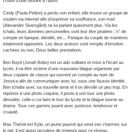
croise d'une histoire à l'autre.
Cindy (Paula Petton) a perdu son enfant, elle trouve un groupe de
soutien via internet afin d'exprimer sa souffrance, son mari
(Alexander Skarsgård) ne lui parlant quasiment plus. Via les
tchats, leurs données personnelles vont leur être piratées : n° de
compte en banque, identité, etc... Panique du couple de manières
totalement opposées. Les deux acteurs sont remplis d'émotion
cachées ou non. Deux belles prestations.
Ben Boyd (Jonah Bobo) est un ado solitaire et mise à l'écart au
lycée, il va être victime d'une mauvaise blague organisée par
deux copains de classe qui ouvrent un compte au nom de
Jessica afin de communiquer avec lui, sous une fausse identité,
Ben tchatte avec sa nouvelle amie et il se dévoile un peu trop. En
réponse à une photo coquine, il poste à son tour une photo
dénudée, celle-ci va faire le tour du lycée et la blague tourne au
drame. Tous ces gamins jouent avec justesse, tendresse et
cruauté.
Max Thériot est Kyle, un jeune paumé qui vend ses charmes sur
le net, il est aussi recruteur de mineurs pour ce réseau