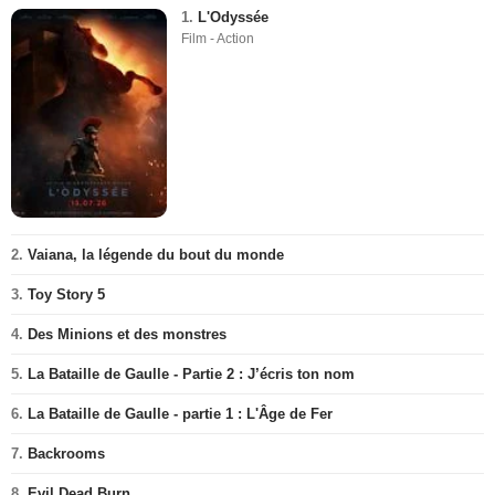
1.
L'Odyssée
Film - Action
2.
Vaiana, la légende du bout du monde
3.
Toy Story 5
4.
Des Minions et des monstres
5.
La Bataille de Gaulle - Partie 2 : J’écris ton nom
6.
La Bataille de Gaulle - partie 1 : L'Âge de Fer
7.
Backrooms
8.
Evil Dead Burn