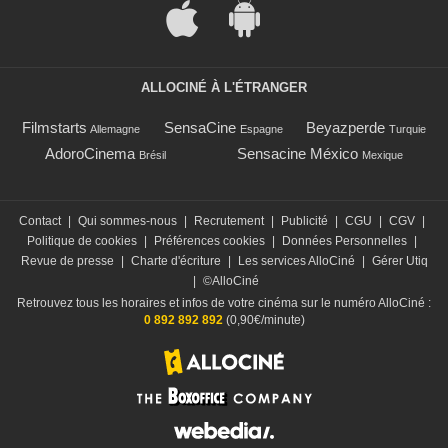
ALLOCINÉ À L'ÉTRANGER
Filmstarts
SensaCine
Beyazperde
Allemagne
Espagne
Turquie
AdoroCinema
Sensacine México
Brésil
Mexique
Contact
|
Qui sommes-nous
|
Recrutement
|
Publicité
|
CGU
|
CGV
|
Politique de cookies
|
Préférences cookies
|
Données Personnelles
|
Revue de presse
|
Charte d'écriture
|
Les services AlloCiné
|
Gérer Utiq
|
©AlloCiné
Retrouvez tous les horaires et infos de votre cinéma sur le numéro AlloCiné :
0 892 892 892
(0,90€/minute)