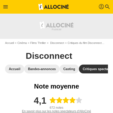
profil
menu
search
Accueil
Cinéma
Films Thriller
Disconnect
Critiques du film Disconnect
Derni
Disconnect
Accueil
Bandes-annonces
Casting
Critiques spectateu
Note moyenne
4,1
672 notes
En savoir plus sur les notes spectateurs d'AlloCiné