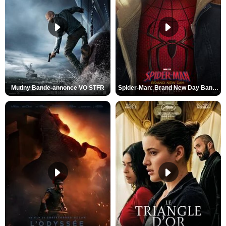
Mutiny Bande-annonce VO STFR
Spider-Man: Brand New Day Bande-annonce VO STFR