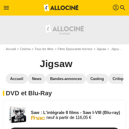
profil
menu
search
Accueil
Cinéma
Tous les films
Films Epouvante-horreur
Jigsaw
Jigsaw en DVD Blu Ray
Jigsaw
Accueil
News
Bandes-annonces
Casting
Critiques
DVD et Blu-Ray
Saw : L'intégrale 8 films - Saw I-VIII (Blu-ray)
neuf à partir de 116,05 €