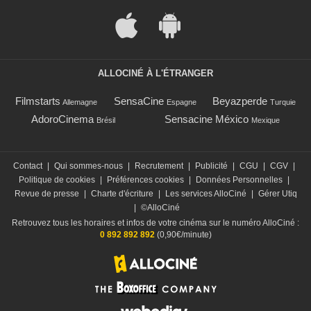
ALLOCINÉ À L'ÉTRANGER
Filmstarts
SensaCine
Beyazperde
Allemagne
Espagne
Turquie
AdoroCinema
Sensacine México
Brésil
Mexique
Contact
|
Qui sommes-nous
|
Recrutement
|
Publicité
|
CGU
|
CGV
|
Politique de cookies
|
Préférences cookies
|
Données Personnelles
|
Revue de presse
|
Charte d'écriture
|
Les services AlloCiné
|
Gérer Utiq
|
©AlloCiné
Retrouvez tous les horaires et infos de votre cinéma sur le numéro AlloCiné :
0 892 892 892
(0,90€/minute)