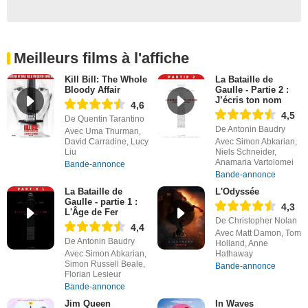
Meilleurs films à l'affiche
Kill Bill: The Whole
La Bataille de
Bloody Affair
Gaulle - Partie 2 :
J’écris ton nom
4,6
4,5
De Quentin Tarantino
De Antonin Baudry
Avec Uma Thurman,
David Carradine, Lucy
Avec Simon Abkarian,
Liu
Niels Schneider,
Anamaria Vartolomei
Bande-annonce
Bande-annonce
La Bataille de
L'Odyssée
Gaulle - partie 1 :
4,3
L'Âge de Fer
De Christopher Nolan
4,4
Avec Matt Damon, Tom
De Antonin Baudry
Holland, Anne
Avec Simon Abkarian,
Hathaway
Simon Russell Beale,
Bande-annonce
Florian Lesieur
Bande-annonce
Jim Queen
In Waves