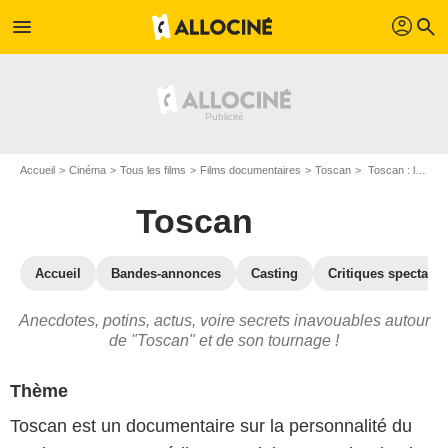
profil
menu
search
Accueil
Cinéma
Tous les films
Films documentaires
Toscan
Toscan : les secrets du tournage
Toscan
Accueil
Bandes-annonces
Casting
Critiques spectateu
Anecdotes, potins, actus, voire secrets inavouables autour
de "Toscan" et de son tournage !
Thème
Toscan est un documentaire sur la personnalité du