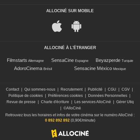
ALLOCINÉ SUR MOBILE
ALLOCINÉ À L'ÉTRANGER
Filmstarts
SensaCine
Beyazperde
Allemagne
Espagne
Turquie
AdoroCinema
Sensacine México
Brésil
Mexique
Contact
|
Qui sommes-nous
|
Recrutement
|
Publicité
|
CGU
|
CGV
|
Politique de cookies
|
Préférences cookies
|
Données Personnelles
|
Revue de presse
|
Charte d'écriture
|
Les services AlloCiné
|
Gérer Utiq
|
©AlloCiné
Retrouvez tous les horaires et infos de votre cinéma sur le numéro AlloCiné :
0 892 892 892
(0,90€/minute)