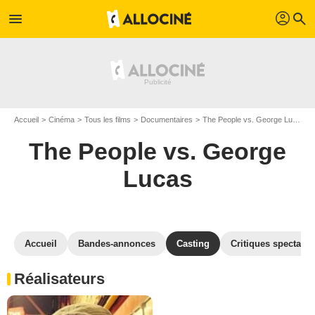
profil
menu
search
Accueil
Cinéma
Tous les films
Documentaires
The People vs. George Lucas
The People vs. George
Lucas
Accueil
Bandes-annonces
Casting
Critiques spectateu
Réalisateurs