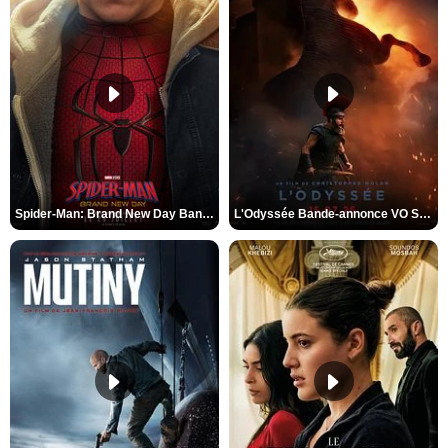
Spider-Man: Brand New Day Bande-annonce VO STFR
L'Odyssée Bande-annonce VO STFR