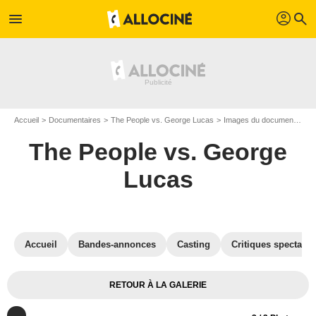
profil
menu
search
Accueil
Documentaires
The People vs. George Lucas
Images du documentaire The People vs. George Lucas
The People vs. George
Lucas
Accueil
Bandes-annonces
Casting
Critiques spectateu
RETOUR À LA GALERIE