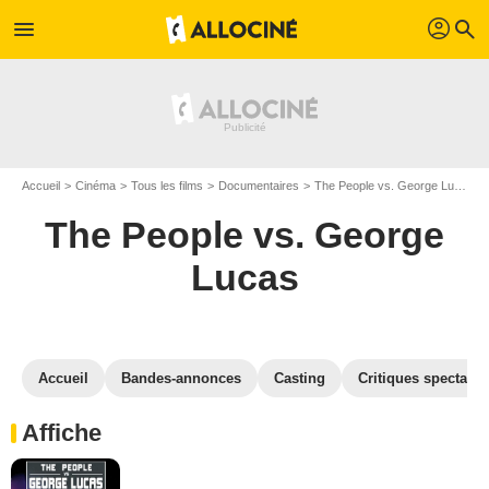
profil
menu
search
Accueil
Cinéma
Tous les films
Documentaires
The People vs. George Lucas
The People vs. George
Lucas
Accueil
Bandes-annonces
Casting
Critiques spectateu
Affiche