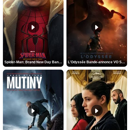
Spider-Man: Brand New Day Bande-annonce VO STFR
L'Odyssée Bande-annonce VO STFR