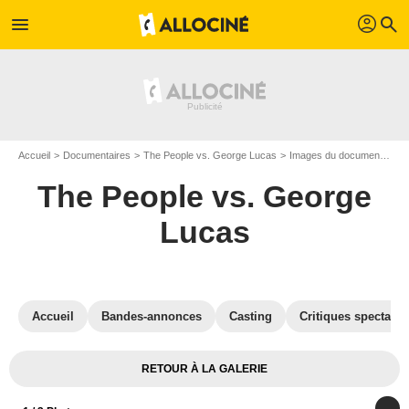
profil
menu
search
Accueil
Documentaires
The People vs. George Lucas
Images du documentaire The People vs. George Lucas
The People vs. George
Lucas
Accueil
Bandes-annonces
Casting
Critiques spectateu
RETOUR À LA GALERIE