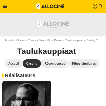
profil
menu
search
Accueil
Cinéma
Tous les films
Films Drame
Taulukauppiaat
Casting Taulukauppiaat
Taulukauppiaat
Accueil
Casting
Récompenses
Films similaires
Réalisateurs