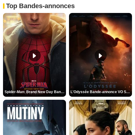
Top Bandes-annonces
Spider-Man: Brand New Day Bande-annonce VO STFR
L'Odyssée Bande-annonce VO STFR