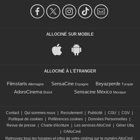
ALLOCINÉ SUR MOBILE
ALLOCINÉ À L'ÉTRANGER
Filmstarts
SensaCine
Beyazperde
Allemagne
Espagne
Turquie
AdoroCinema
Sensacine México
Brésil
Mexique
Contact
|
Qui sommes-nous
|
Recrutement
|
Publicité
|
CGU
|
CGV
|
Politique de cookies
|
Préférences cookies
|
Données Personnelles
|
Revue de presse
|
Charte d'écriture
|
Les services AlloCiné
|
Gérer Utiq
|
©AlloCiné
Retrouvez tous les horaires et infos de votre cinéma sur le numéro AlloCiné :