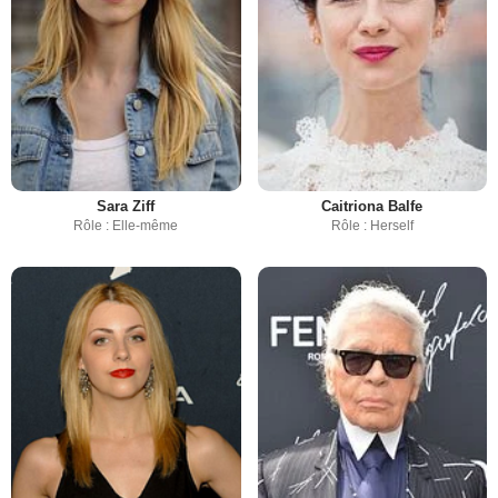
Sara Ziff
Caitriona Balfe
Rôle : Elle-même
Rôle : Herself