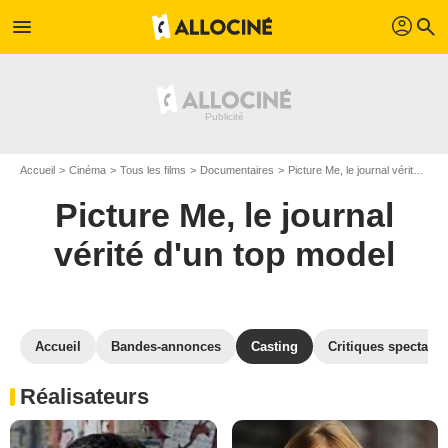
profil
menu
search
Accueil
Cinéma
Tous les films
Documentaires
Picture Me, le journal vérité d'un top model
Picture Me, le journal
vérité d'un top model
Accueil
Bandes-annonces
Casting
Critiques spectateu
Réalisateurs