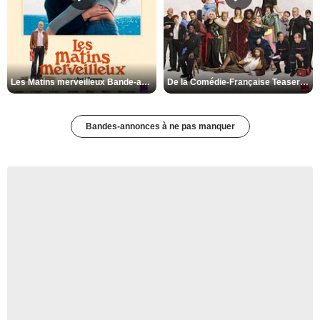
Les Matins merveilleux Bande-annonce VF
De la Comédie-Française Teaser VF
Bandes-annonces à ne pas manquer