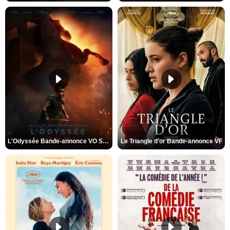
L'Odyssée Bande-annonce VO STFR
Le Triangle d'or Bande-annonce VF