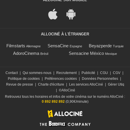
ALLOCINÉ À L'ÉTRANGER
Filmstarts
SensaCine
Beyazperde
Allemagne
Espagne
Turquie
AdoroCinema
Sensacine México
Brésil
Mexique
Contact
|
Qui sommes-nous
|
Recrutement
|
Publicité
|
CGU
|
CGV
|
Politique de cookies
|
Préférences cookies
|
Données Personnelles
|
Revue de presse
|
Charte d'écriture
|
Les services AlloCiné
|
Gérer Utiq
|
©AlloCiné
Retrouvez tous les horaires et infos de votre cinéma sur le numéro AlloCiné :
0 892 892 892
(0,90€/minute)