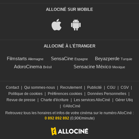
ALLOCINÉ SUR MOBILE
ALLOCINÉ À L'ÉTRANGER
Filmstarts
SensaCine
Beyazperde
Allemagne
Espagne
Turquie
AdoroCinema
Sensacine México
Brésil
Mexique
Contact
|
Qui sommes-nous
|
Recrutement
|
Publicité
|
CGU
|
CGV
|
Politique de cookies
|
Préférences cookies
|
Données Personnelles
|
Revue de presse
|
Charte d'écriture
|
Les services AlloCiné
|
Gérer Utiq
|
©AlloCiné
Retrouvez tous les horaires et infos de votre cinéma sur le numéro AlloCiné :
0 892 892 892
(0,90€/minute)