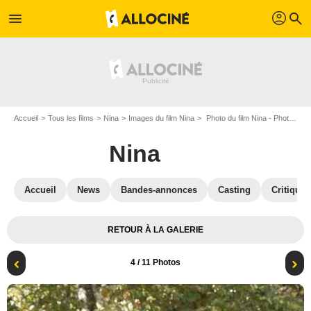
profil
menu
search
Accueil
Tous les films
Nina
Images du film Nina
Photo du film Nina - Photo 4
Nina
Accueil
News
Bandes-annonces
Casting
Critiques
RETOUR À LA GALERIE
4
/ 11 Photos