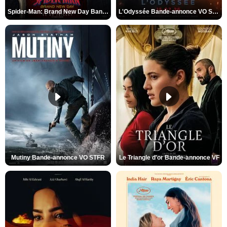
Spider-Man: Brand New Day Bande-annonce VO STFR
L'Odyssée Bande-annonce VO STFR
Mutiny Bande-annonce VO STFR
Le Triangle d'or Bande-annonce VF