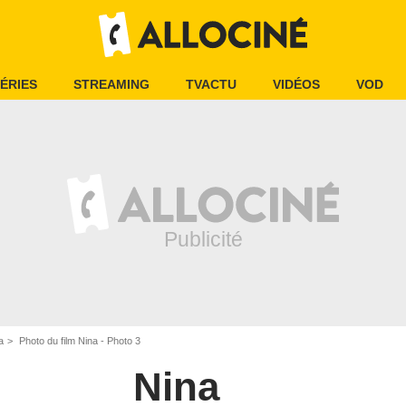
ÉRIES
STREAMING
TVACTU
VIDÉOS
VOD
a
Photo du film Nina - Photo 3
Nina