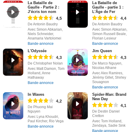
La Bataille de
La Bataille de
Gaulle - Partie 2 :
Gaulle - partie 1 :
J’écris ton nom
L'Âge de Fer
4,5
4,4
De Antonin Baudry
De Antonin Baudry
Avec Simon Abkarian,
Avec Simon Abkarian,
Niels Schneider,
Simon Russell Beale,
Anamaria Vartolomei
Florian Lesieur
Bande-annonce
Bande-annonce
L'Odyssée
Jim Queen
4,3
4,3
De Christopher Nolan
De Marco Nguyen,
Nicolas Athane
Avec Matt Damon, Tom
Holland, Anne
Avec Alex Ramires,
Hathaway
Jérémy Gillet, Shirley
Souagnon
Bande-annonce
Bande-annonce
In Waves
Spider-Man: Brand
New Day
4,2
4,1
De Phuong Mai
Nguyen
De Destin Daniel
Cretton
Avec Lyna Khoudri,
Paul Kircher, Rio Vega
Avec Tom Holland,
Zendaya, Sadie Sink
Bande-annonce
Bande-annonce