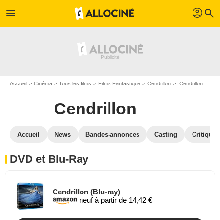
profil
menu
search
Accueil
Cinéma
Tous les films
Films Fantastique
Cendrillon
Cendrillon en DVD Blu Ray
Cendrillon
Accueil
News
Bandes-annonces
Casting
Critiques
DVD et Blu-Ray
Cendrillon (Blu-ray)
neuf à partir de 14,42 €