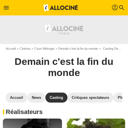
profil
menu
search
Accueil
Cinéma
Court Métrage
Demain c'est la fin du monde
Casting Demain c'est la fin du monde
Demain c'est la fin du
monde
Accueil
News
Casting
Critiques spectateurs
Phot
Réalisateurs