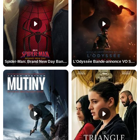
Spider-Man: Brand New Day Bande-annonce VO STFR
L'Odyssée Bande-annonce VO STFR