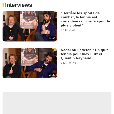
Interviews
"Derrière les sports de
combat, le tennis est
considéré comme le sport le
plus violent"
1 118 vues
4:02
Nadal ou Federer ? Un quiz
tennis pour Alex Lutz et
Quentin Reynaud !
2 669 vues
3:05