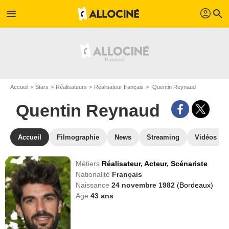
profil
menu
search
Accueil
Stars
Réalisateurs
Réalisateur français
Quentin Reynaud
Quentin Reynaud
Accueil
Filmographie
News
Streaming
Vidéos
Métiers
Réalisateur,
Acteur,
Scénariste
Nationalité
Français
Naissance
24 novembre 1982
(Bordeaux)
Age
43
ans