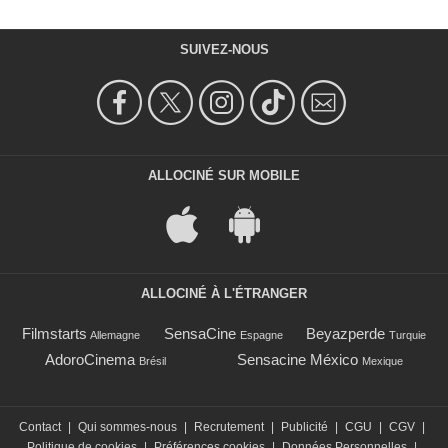
SUIVEZ-NOUS
ALLOCINÉ SUR MOBILE
ALLOCINÉ À L'ÉTRANGER
Filmstarts
SensaCine
Beyazperde
Allemagne
Espagne
Turquie
AdoroCinema
Sensacine México
Brésil
Mexique
Contact
|
Qui sommes-nous
|
Recrutement
|
Publicité
|
CGU
|
CGV
|
Politique de cookies
|
Préférences cookies
|
Données Personnelles
|