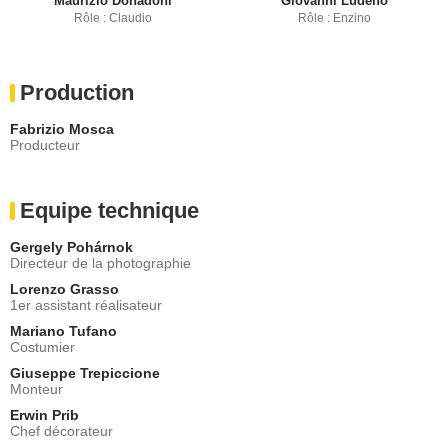
Maurizio Donadoni
Giovanni Ludeno
Rôle : Claudio
Rôle : Enzino
Production
Fabrizio Mosca
Producteur
Equipe technique
Gergely Pohárnok
Directeur de la photographie
Lorenzo Grasso
1er assistant réalisateur
Mariano Tufano
Costumier
Giuseppe Trepiccione
Monteur
Erwin Prib
Chef décorateur