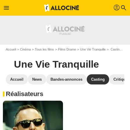
profil
menu
search
Accueil
Cinéma
Tous les films
Films Drame
Une Vie Tranquille
Casting Une Vie Tranquille
Une Vie Tranquille
Accueil
News
Bandes-annonces
Casting
Critiques
Réalisateurs