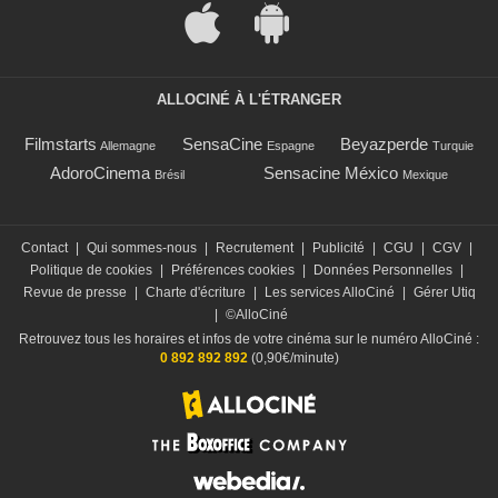
ALLOCINÉ À L'ÉTRANGER
Filmstarts
SensaCine
Beyazperde
Allemagne
Espagne
Turquie
AdoroCinema
Sensacine México
Brésil
Mexique
Contact
|
Qui sommes-nous
|
Recrutement
|
Publicité
|
CGU
|
CGV
|
Politique de cookies
|
Préférences cookies
|
Données Personnelles
|
Revue de presse
|
Charte d'écriture
|
Les services AlloCiné
|
Gérer Utiq
|
©AlloCiné
Retrouvez tous les horaires et infos de votre cinéma sur le numéro AlloCiné :
0 892 892 892
(0,90€/minute)