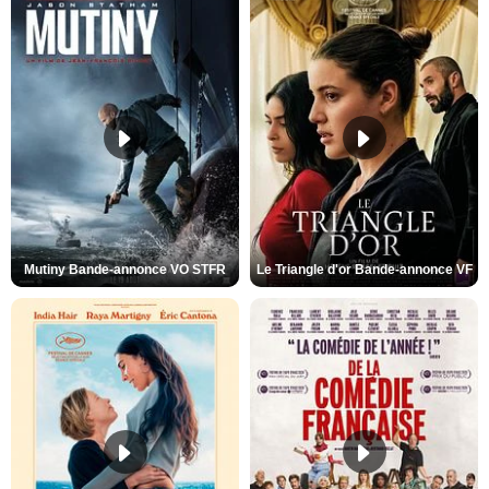
Mutiny Bande-annonce VO STFR
Le Triangle d'or Bande-annonce VF