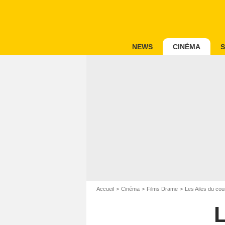
NEWS
CINÉMA
S
Accueil
Cinéma
Films Drame
Les Ailes du co
L