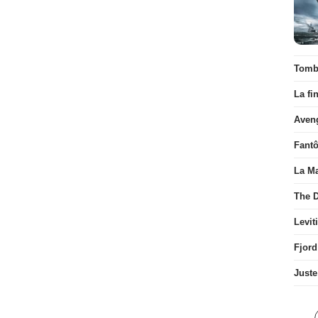
Tombé
La fi
Aven
Fant
La Ma
The D
Levit
Fjord
Juste