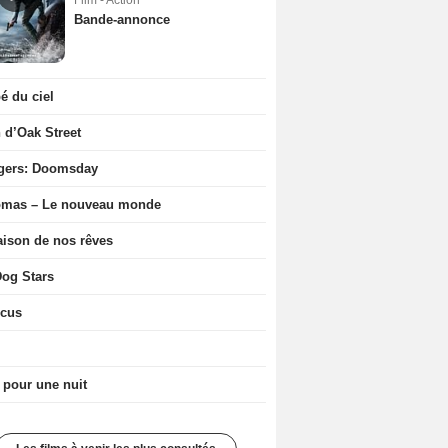
Film - Action
Bande-annonce
 du ciel
n d’Oak Street
gers: Doomsday
ômas – Le nouveau monde
ison de nos rêves
og Stars
icus
 pour une nuit