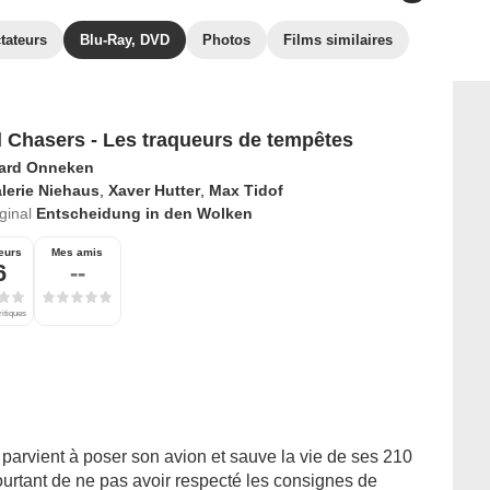
tateurs
Blu-Ray, DVD
Photos
Films similaires
 Chasers - Les traqueurs de tempêtes
ard Onneken
lerie Niehaus
,
Xaver Hutter
,
Max Tidof
iginal
Entscheidung in den Wolken
eurs
Mes amis
6
--
ritiques
 parvient à poser son avion et sauve la vie de ses 210
rtant de ne pas avoir respecté les consignes de