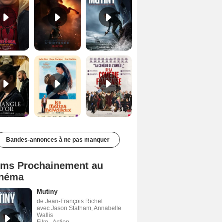
Le Triangle d'or Bande-annonce VF
Les Matins merveilleux Bande-annonce VF
De la Comédie-Française Teaser VF
Bandes-annonces à ne pas manquer
lms Prochainement au
néma
Mutiny
de Jean-François Richet
avec Jason Statham, Annabelle
Wallis