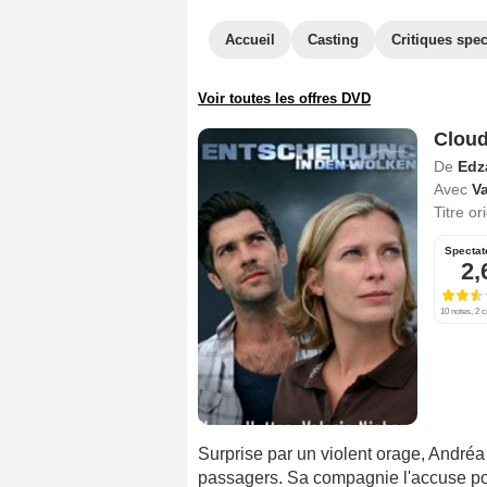
Accueil
Casting
Critiques spec
Voir toutes les offres DVD
Cloud
De
Edz
Avec
Va
Titre or
Spectat
2,
10 notes, 2 c
Surprise par un violent orage, Andréa
passagers. Sa compagnie l'accuse pou