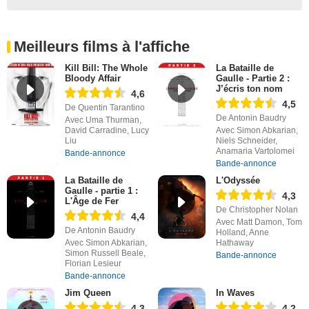
Meilleurs films à l'affiche
Kill Bill: The Whole
La Bataille de
Bloody Affair
Gaulle - Partie 2 :
J’écris ton nom
4,6
4,5
De Quentin Tarantino
De Antonin Baudry
Avec Uma Thurman,
David Carradine, Lucy
Avec Simon Abkarian,
Liu
Niels Schneider,
Anamaria Vartolomei
Bande-annonce
Bande-annonce
La Bataille de
L'Odyssée
Gaulle - partie 1 :
4,3
L'Âge de Fer
De Christopher Nolan
4,4
Avec Matt Damon, Tom
De Antonin Baudry
Holland, Anne
Avec Simon Abkarian,
Hathaway
Simon Russell Beale,
Bande-annonce
Florian Lesieur
Bande-annonce
Jim Queen
In Waves
4,3
4,2