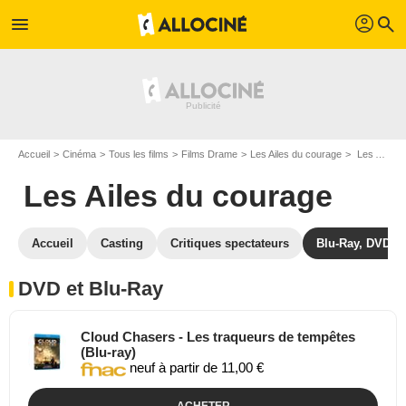
profil
menu
search
Accueil
Cinéma
Tous les films
Films Drame
Les Ailes du courage
Les Ailes du courage en DVD Blu Ray
Les Ailes du courage
Accueil
Casting
Critiques spectateurs
Blu-Ray, DVD
DVD et Blu-Ray
Cloud Chasers - Les traqueurs de tempêtes
(Blu-ray)
neuf à partir de 11,00 €
ACHETER