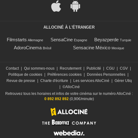
ALLOCINÉ À L'ÉTRANGER
Filmstarts
SensaCine
Beyazperde
Allemagne
Espagne
Turquie
AdoroCinema
Sensacine México
Brésil
Mexique
Contact
|
Qui sommes-nous
|
Recrutement
|
Publicité
|
CGU
|
CGV
|
Politique de cookies
|
Préférences cookies
|
Données Personnelles
|
Revue de presse
|
Charte d'écriture
|
Les services AlloCiné
|
Gérer Utiq
|
©AlloCiné
Retrouvez tous les horaires et infos de votre cinéma sur le numéro AlloCiné :
0 892 892 892
(0,90€/minute)