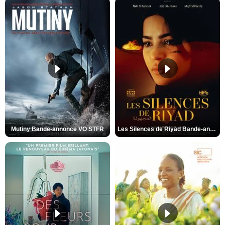
Mutiny Bande-annonce VO STFR
Les Silences de Riyad Bande-annonce VO STFR