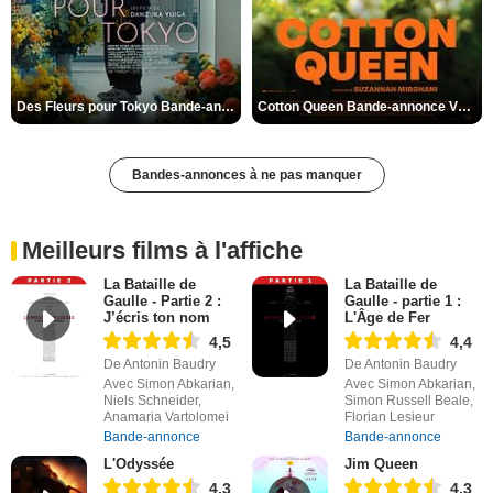
Des Fleurs pour Tokyo Bande-annonce VO STFR
Cotton Queen Bande-annonce VO STFR
Bandes-annonces à ne pas manquer
Meilleurs films à l'affiche
La Bataille de
La Bataille de
Gaulle - Partie 2 :
Gaulle - partie 1 :
J’écris ton nom
L'Âge de Fer
4,5
4,4
De Antonin Baudry
De Antonin Baudry
Avec Simon Abkarian,
Avec Simon Abkarian,
Niels Schneider,
Simon Russell Beale,
Anamaria Vartolomei
Florian Lesieur
Bande-annonce
Bande-annonce
L'Odyssée
Jim Queen
4,3
4,3