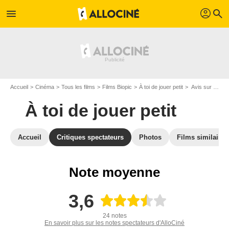
profil
menu
search
Accueil
Cinéma
Tous les films
Films Biopic
À toi de jouer petit
Avis sur À toi de jouer petit
À toi de jouer petit
Accueil
Critiques spectateurs
Photos
Films similaires
Note moyenne
3,6
24 notes
En savoir plus sur les notes spectateurs d'AlloCiné