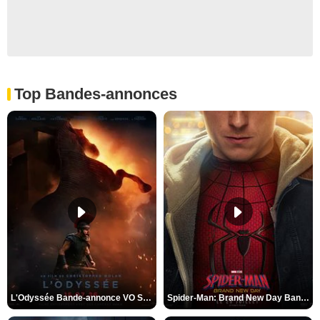
Top Bandes-annonces
L'Odyssée Bande-annonce VO STFR
Spider-Man: Brand New Day Bande-annonce VO STFR