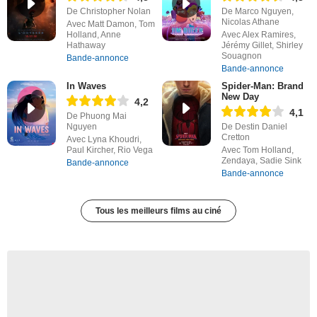
De Christopher Nolan
De Marco Nguyen,
Nicolas Athane
Avec Matt Damon, Tom
Holland, Anne
Avec Alex Ramires,
Hathaway
Jérémy Gillet, Shirley
Souagnon
Bande-annonce
Bande-annonce
In Waves
Spider-Man: Brand
New Day
4,2
4,1
De Phuong Mai
Nguyen
De Destin Daniel
Cretton
Avec Lyna Khoudri,
Paul Kircher, Rio Vega
Avec Tom Holland,
Zendaya, Sadie Sink
Bande-annonce
Bande-annonce
Tous les meilleurs films au ciné