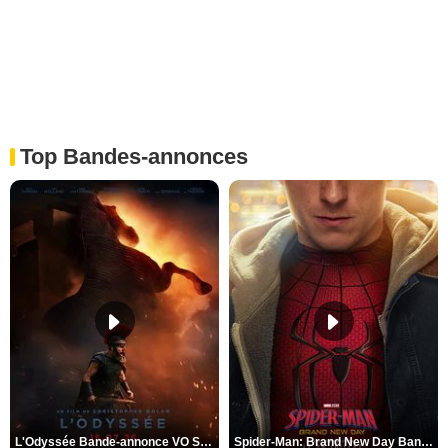
Top Bandes-annonces
L'Odyssée Bande-annonce VO STFR
Spider-Man: Brand New Day Bande-annonce VO STFR