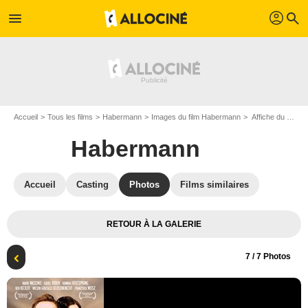
profil
menu
search
Accueil
Tous les films
Habermann
Images du film Habermann
Affiche du film Habermann - Photo 7
Habermann
Accueil
Casting
Photos
Films similaires
RETOUR À LA GALERIE
7
/ 7 Photos