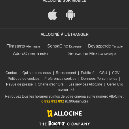
ALLOCINÉ SUR MOBILE
ALLOCINÉ À L'ÉTRANGER
Filmstarts
SensaCine
Beyazperde
Allemagne
Espagne
Turquie
AdoroCinema
Sensacine México
Brésil
Mexique
Contact
|
Qui sommes-nous
|
Recrutement
|
Publicité
|
CGU
|
CGV
|
Politique de cookies
|
Préférences cookies
|
Données Personnelles
|
Revue de presse
|
Charte d'écriture
|
Les services AlloCiné
|
Gérer Utiq
|
©AlloCiné
Retrouvez tous les horaires et infos de votre cinéma sur le numéro AlloCiné :
0 892 892 892
(0,90€/minute)