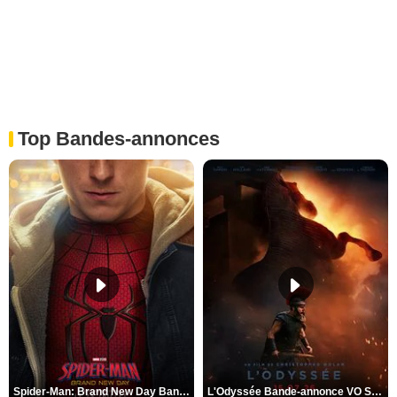
Top Bandes-annonces
Spider-Man: Brand New Day Bande-annonce VO STFR
L'Odyssée Bande-annonce VO STFR