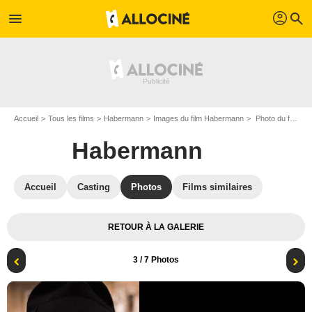
profil
menu
search
Accueil
Tous les films
Habermann
Images du film Habermann
Photo du film Habermann - Photo 3
Habermann
Accueil
Casting
Photos
Films similaires
RETOUR À LA GALERIE
3
/ 7 Photos