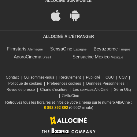
ALLOCINÉ SUR MOBILE
ALLOCINÉ À L'ÉTRANGER
Filmstarts
SensaCine
Beyazperde
Allemagne
Espagne
Turquie
AdoroCinema
Sensacine México
Brésil
Mexique
Contact
|
Qui sommes-nous
|
Recrutement
|
Publicité
|
CGU
|
CGV
|
Politique de cookies
|
Préférences cookies
|
Données Personnelles
|
Revue de presse
|
Charte d'écriture
|
Les services AlloCiné
|
Gérer Utiq
|
©AlloCiné
Retrouvez tous les horaires et infos de votre cinéma sur le numéro AlloCiné :
0 892 892 892
(0,90€/minute)