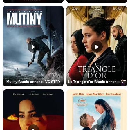
Mutiny Bande-annonce VO STFR
Le Triangle d'or Bande-annonce VF