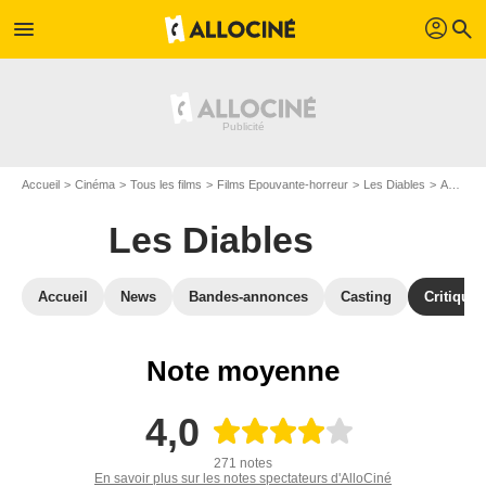
profil
menu
search
Accueil
Cinéma
Tous les films
Films Epouvante-horreur
Les Diables
Avis Les Diables
Les Diables
Accueil
News
Bandes-annonces
Casting
Critiques
Note moyenne
4,0
271 notes
En savoir plus sur les notes spectateurs d'AlloCiné