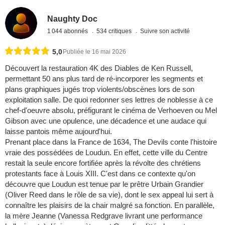
Naughty Doc
1 044 abonnés
534 critiques
Suivre son activité
5,0
Publiée le 16 mai 2026
Découvert la restauration 4K des Diables de Ken Russell,
permettant 50 ans plus tard de ré-incorporer les segments et
plans graphiques jugés trop violents/obscènes lors de son
exploitation salle. De quoi redonner ses lettres de noblesse à ce
chef-d'oeuvre absolu, préfigurant le cinéma de Verhoeven ou Mel
Gibson avec une opulence, une décadence et une audace qui
laisse pantois même aujourd'hui.
Prenant place dans la France de 1634, The Devils conte l'histoire
vraie des possédées de Loudun. En effet, cette ville du Centre
restait la seule encore fortifiée après la révolte des chrétiens
protestants face à Louis XIII. C'est dans ce contexte qu'on
découvre que Loudun est tenue par le prêtre Urbain Grandier
(Oliver Reed dans le rôle de sa vie), dont le sex appeal lui sert à
connaître les plaisirs de la chair malgré sa fonction. En parallèle,
la mère Jeanne (Vanessa Redgrave livrant une performance