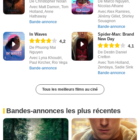
De Christopher Nolan
De Marco Nguyen,
Nicolas Athane
Avec Matt Damon, Tom
Holland, Anne
Avec Alex Ramires,
Hathaway
Jérémy Gillet, Shirley
Souagnon
Bande-annonce
Bande-annonce
In Waves
Spider-Man: Brand
New Day
4,2
4,1
De Phuong Mai
Nguyen
De Destin Daniel
Cretton
Avec Lyna Khoudri,
Paul Kircher, Rio Vega
Avec Tom Holland,
Zendaya, Sadie Sink
Bande-annonce
Bande-annonce
Tous les meilleurs films au ciné
Bandes-annonces les plus récentes