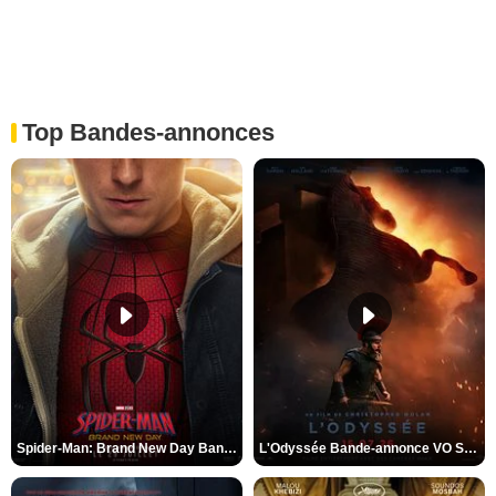
Top Bandes-annonces
Spider-Man: Brand New Day Bande-annonce VO STFR
L'Odyssée Bande-annonce VO STFR