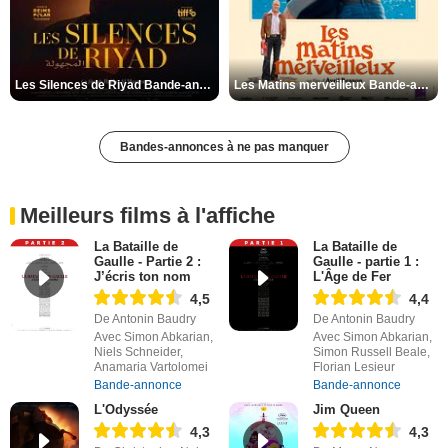
Les Silences de Riyad Bande-annonce VO STFR
Les Matins merveilleux Bande-annonce VF
Bandes-annonces à ne pas manquer
Meilleurs films à l'affiche
La Bataille de
La Bataille de
Gaulle - Partie 2 :
Gaulle - partie 1 :
J’écris ton nom
L'Âge de Fer
4,5
4,4
De Antonin Baudry
De Antonin Baudry
Avec Simon Abkarian,
Avec Simon Abkarian,
Niels Schneider,
Simon Russell Beale,
Anamaria Vartolomei
Florian Lesieur
Bande-annonce
Bande-annonce
L'Odyssée
Jim Queen
4,3
4,3