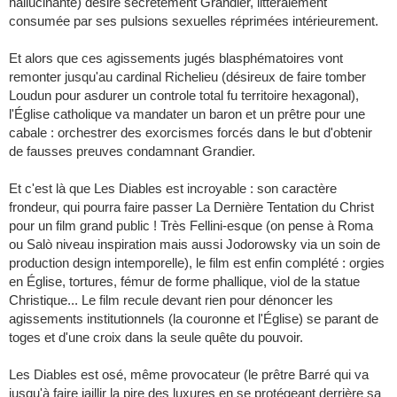
hallucinante) désire secrètement Grandier, littéralement
consumée par ses pulsions sexuelles réprimées intérieurement.
Et alors que ces agissements jugés blasphématoires vont
remonter jusqu'au cardinal Richelieu (désireux de faire tomber
Loudun pour asdurer un controle total fu territoire hexagonal),
l'Église catholique va mandater un baron et un prêtre pour une
cabale : orchestrer des exorcismes forcés dans le but d'obtenir
de fausses preuves condamnant Grandier.
Et c'est là que Les Diables est incroyable : son caractère
frondeur, qui pourra faire passer La Dernière Tentation du Christ
pour un film grand public ! Très Fellini-esque (on pense à Roma
ou Salò niveau inspiration mais aussi Jodorowsky via un soin de
production design intemporelle), le film est enfin complété : orgies
en Église, tortures, fémur de forme phallique, viol de la statue
Christique... Le film recule devant rien pour dénoncer les
agissements institutionnels (la couronne et l'Église) se parant de
toges et d'une croix dans la seule quête du pouvoir.
Les Diables est osé, même provocateur (le prêtre Barré qui va
jusqu'à faire jaillir la pire des luxures en se protégeant derrière sa