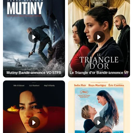
Mutiny Bande-annonce VO STFR
Le Triangle d'or Bande-annonce VF