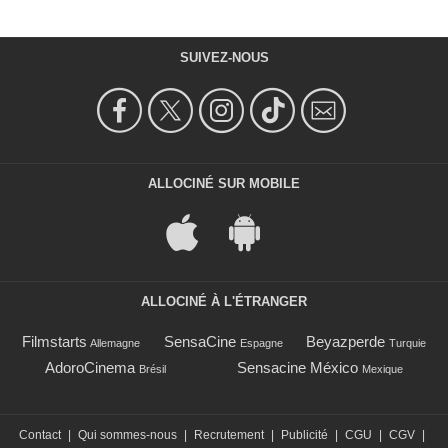
SUIVEZ-NOUS
ALLOCINÉ SUR MOBILE
ALLOCINÉ À L'ÉTRANGER
Filmstarts
SensaCine
Beyazperde
Allemagne
Espagne
Turquie
AdoroCinema
Sensacine México
Brésil
Mexique
Contact
|
Qui sommes-nous
|
Recrutement
|
Publicité
|
CGU
|
CGV
|