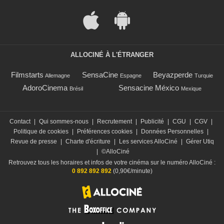
ALLOCINÉ À L'ÉTRANGER
Filmstarts
SensaCine
Beyazperde
Allemagne
Espagne
Turquie
AdoroCinema
Sensacine México
Brésil
Mexique
Contact
|
Qui sommes-nous
|
Recrutement
|
Publicité
|
CGU
|
CGV
|
Politique de cookies
|
Préférences cookies
|
Données Personnelles
|
Revue de presse
|
Charte d'écriture
|
Les services AlloCiné
|
Gérer Utiq
|
©AlloCiné
Retrouvez tous les horaires et infos de votre cinéma sur le numéro AlloCiné :
0 892 892 892
(0,90€/minute)