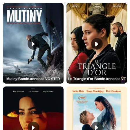
Mutiny Bande-annonce VO STFR
Le Triangle d'or Bande-annonce VF