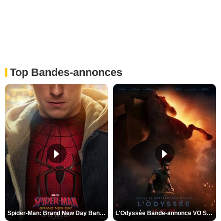
Top Bandes-annonces
Spider-Man: Brand New Day Bande-annonce VO STFR
L'Odyssée Bande-annonce VO STFR