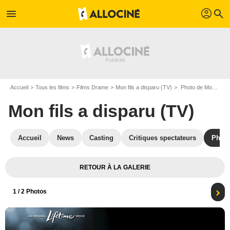
profil
menu
search
Accueil
Tous les films
Films Drame
Mon fils a disparu (TV)
Photo de Mon fils a disparu (TV) - Photo 1
Mon fils a disparu (TV)
Accueil
News
Casting
Critiques spectateurs
Phot
RETOUR À LA GALERIE
1
/ 2 Photos