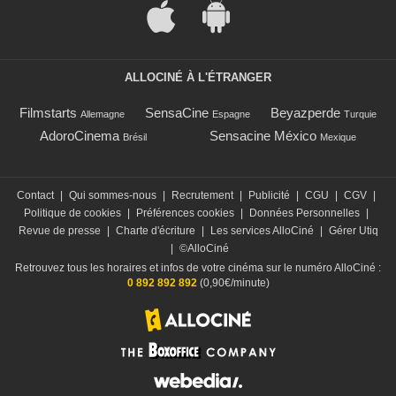
ALLOCINÉ À L'ÉTRANGER
Filmstarts
SensaCine
Beyazperde
Allemagne
Espagne
Turquie
AdoroCinema
Sensacine México
Brésil
Mexique
Contact
|
Qui sommes-nous
|
Recrutement
|
Publicité
|
CGU
|
CGV
|
Politique de cookies
|
Préférences cookies
|
Données Personnelles
|
Revue de presse
|
Charte d'écriture
|
Les services AlloCiné
|
Gérer Utiq
|
©AlloCiné
Retrouvez tous les horaires et infos de votre cinéma sur le numéro AlloCiné :
0 892 892 892
(0,90€/minute)