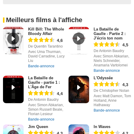
Meilleurs films à l'affiche
Kill Bill: The Whole
La Bataille de
Bloody Affair
Gaulle - Partie 2 :
J’écris ton nom
4,6
4,5
De Quentin Tarantino
De Antonin Baudry
Avec Uma Thurman,
David Carradine, Lucy
Avec Simon Abkarian,
Liu
Niels Schneider,
Anamaria Vartolomei
Bande-annonce
Bande-annonce
La Bataille de
L'Odyssée
Gaulle - partie 1 :
4,3
L'Âge de Fer
De Christopher Nolan
4,4
Avec Matt Damon, Tom
De Antonin Baudry
Holland, Anne
Avec Simon Abkarian,
Hathaway
Simon Russell Beale,
Bande-annonce
Florian Lesieur
Bande-annonce
Jim Queen
In Waves
4,3
4,2