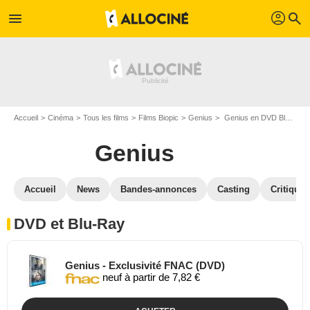
profil
menu
search
Accueil
Cinéma
Tous les films
Films Biopic
Genius
Genius en DVD Blu Ray
Genius
Accueil
News
Bandes-annonces
Casting
Critiques
DVD et Blu-Ray
Genius - Exclusivité FNAC (DVD)
neuf à partir de 7,82 €