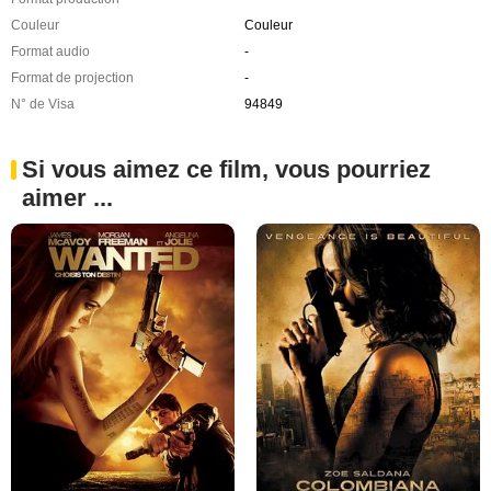
Couleur
Couleur
Format audio
-
Format de projection
-
N° de Visa
94849
Si vous aimez ce film, vous pourriez
aimer ...