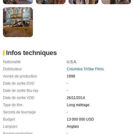
Infos techniques
Nationalité
U.S.A.
Distributeur
Columbia TriStar Films
Année de production
1998
Date de sortie DVD
-
Date de sortie Blu-ray
-
Date de sortie VOD
26/11/2014
Type de film
Long métrage
Secrets de tournage
-
Budget
13 000 000 USD
Langues
Anglais
Format production
-