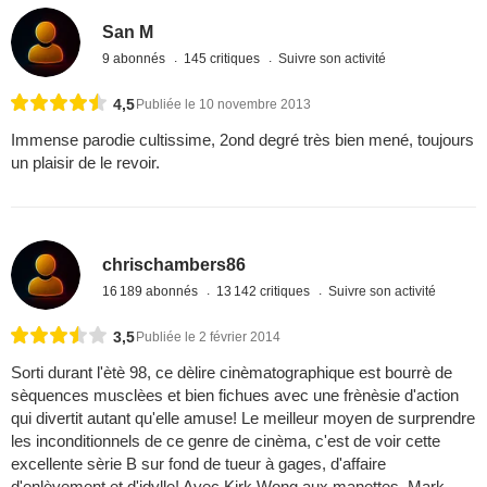
San M
9 abonnés
145 critiques
Suivre son activité
4,5
Publiée le 10 novembre 2013
Immense parodie cultissime, 2ond degré très bien mené, toujours
un plaisir de le revoir.
chrischambers86
16 189 abonnés
13 142 critiques
Suivre son activité
3,5
Publiée le 2 février 2014
Sorti durant l'ètè 98, ce dèlire cinèmatographique est bourrè de
sèquences musclèes et bien fichues avec une frènèsie d'action
qui divertit autant qu'elle amuse! Le meilleur moyen de surprendre
les inconditionnels de ce genre de cinèma, c'est de voir cette
excellente sèrie B sur fond de tueur à gages, d'affaire
d'enlèvement et d'idylle! Avec Kirk Wong aux manettes, Mark