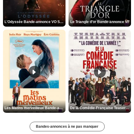
L'Odyssée Bande-annonce VO STFR
Le Triangle d'or Bande-annonce VF
Les Matins merveilleux Bande-annonce VF
De la Comédie-Française Teaser VF
Bandes-annonces à ne pas manquer