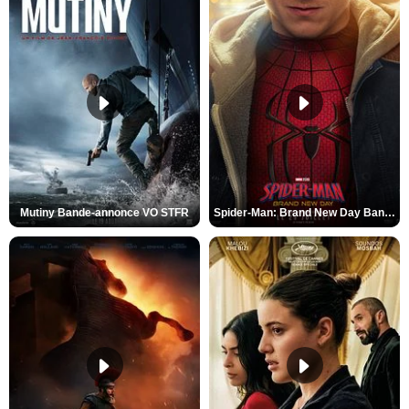
Mutiny Bande-annonce VO STFR
Spider-Man: Brand New Day Bande-annonce VO STFR