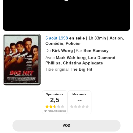
5 août 1998
en salle
|
1h 33min
|
Action
,
Comédie
,
Policier
De
Kirk Wong
Par
Ben Ramsey
|
Avec
Mark Wahlberg
,
Lou Diamond
Phillips
,
Christina Applegate
Titre original
The Big Hit
Spectateurs
Mes amis
2,5
--
714 notes, 58 critiques
VOD