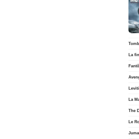
Tombé
La fi
Fant
Aven
Levit
La Ma
The D
Le R
Juman