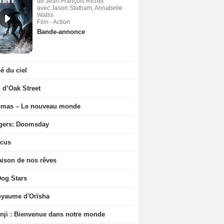
de Jean-François Richet
avec Jason Statham, Annabelle
Wallis
Film - Action
Bande-annonce
 du ciel
n d’Oak Street
ômas – Le nouveau monde
gers: Doomsday
icus
ison de nos rêves
og Stars
oyaume d'Orïsha
ji : Bienvenue dans notre monde