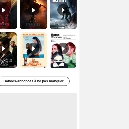
Le Triangle d'or Bande-annonce VF
Les Matins merveilleux Bande-annonce VF
Home stories Bande-annonce VO STFR
Bandes-annonces à ne pas manquer