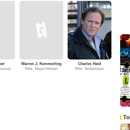
Charles Haid
er
Warren J. Kemmerling
Rôle : Brokemeyer
Leacock
Rôle : Major Fellman
To