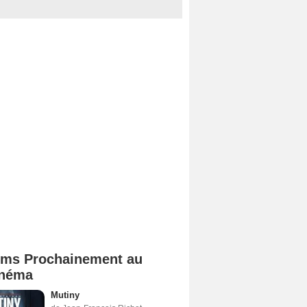
lms Prochainement au
néma
Mutiny