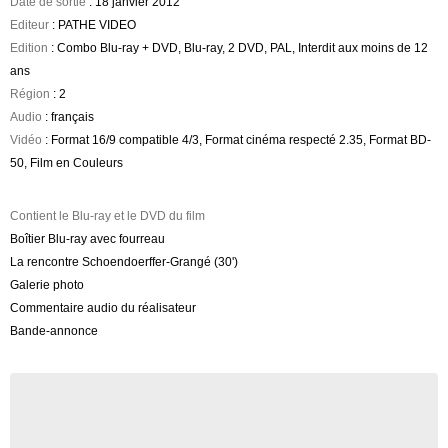
Date de sortie
: 18 janvier 2012
Editeur
: PATHE VIDEO
Edition
: Combo Blu-ray + DVD, Blu-ray, 2 DVD, PAL, Interdit aux moins de 12
ans
Région
: 2
Audio
: français
Vidéo
: Format 16/9 compatible 4/3, Format cinéma respecté 2.35, Format BD-
50, Film en Couleurs
Contient le Blu-ray et le DVD du film
Boîtier Blu-ray avec fourreau
La rencontre Schoendoerffer-Grangé (30')
Galerie photo
Commentaire audio du réalisateur
Bande-annonce