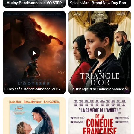
Mutiny Bande-annonce VO STFR
Spider-Man: Brand New Day Bande-annonce VO STFR
L'Odyssée Bande-annonce VO STFR
Le Triangle d'or Bande-annonce VF