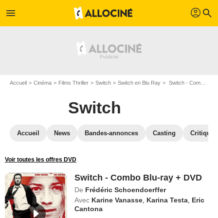
profil
menu
search
Accueil
Cinéma
Films Thriller
Switch
Switch en Blu Ray
Switch - Combo Blu-ray + DVD
Switch
Accueil
News
Bandes-annonces
Casting
Critiques
Voir toutes les offres DVD
Switch - Combo Blu-ray + DVD
De
Frédéric Schoendoerffer
Avec
Karine Vanasse
,
Karina Testa
,
Eric
Cantona