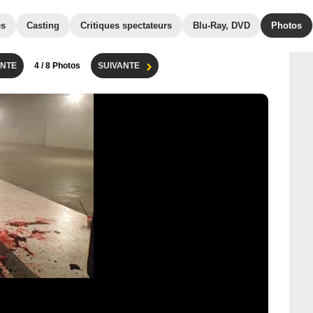
es
Casting
Critiques spectateurs
Blu-Ray, DVD
Photos
NTE
4
/ 8 Photos
SUIVANTE