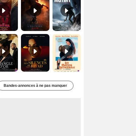
Le Triangle d'or Bande-annonce VF
Les Silences de Riyad Bande-annonce VO STFR
Les Matins merveilleux Bande-annonce VF
Bandes-annonces à ne pas manquer