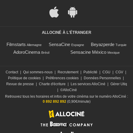
ALLOCINÉ À L'ÉTRANGER
Filmstarts
SensaCine
Beyazperde
Allemagne
Espagne
Turquie
AdoroCinema
Sensacine México
Brésil
Mexique
Contact
|
Qui sommes-nous
|
Recrutement
|
Publicité
|
CGU
|
CGV
|
Politique de cookies
|
Préférences cookies
|
Données Personnelles
|
Revue de presse
|
Charte d'écriture
|
Les services AlloCiné
|
Gérer Utiq
|
©AlloCiné
Retrouvez tous les horaires et infos de votre cinéma sur le numéro AlloCiné :
0 892 892 892
(0,90€/minute)