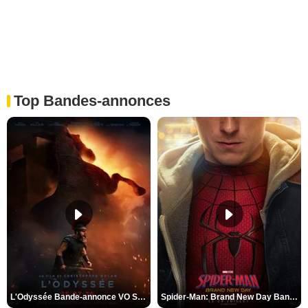
Top Bandes-annonces
L'Odyssée Bande-annonce VO STFR
Spider-Man: Brand New Day Bande-annonce VO STFR