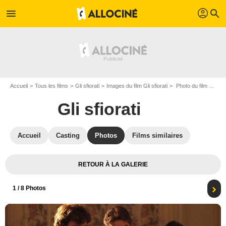
profil
menu
search
Accueil
Tous les films
Gli sfiorati
Images du film Gli sfiorati
Photo du film Gli sfiorati - Photo 1
Gli sfiorati
Accueil
Casting
Photos
Films similaires
RETOUR À LA GALERIE
1
/ 8 Photos