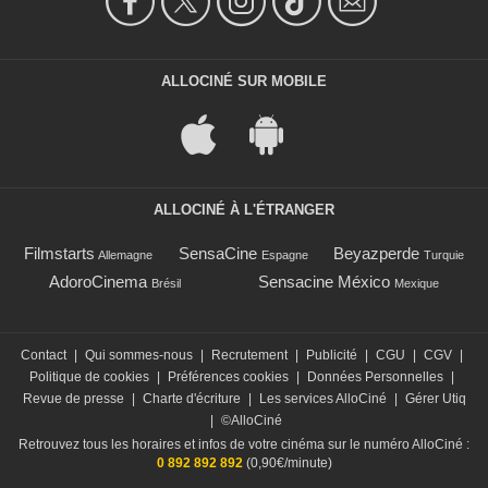
ALLOCINÉ SUR MOBILE
ALLOCINÉ À L'ÉTRANGER
Filmstarts
SensaCine
Beyazperde
Allemagne
Espagne
Turquie
AdoroCinema
Sensacine México
Brésil
Mexique
Contact
|
Qui sommes-nous
|
Recrutement
|
Publicité
|
CGU
|
CGV
|
Politique de cookies
|
Préférences cookies
|
Données Personnelles
|
Revue de presse
|
Charte d'écriture
|
Les services AlloCiné
|
Gérer Utiq
|
©AlloCiné
Retrouvez tous les horaires et infos de votre cinéma sur le numéro AlloCiné :
0 892 892 892
(0,90€/minute)