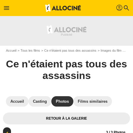
profil
menu
search
Accueil
Tous les films
Ce n'étaient pas tous des assassins
Images du film Ce n'étaient pas tous des assassins
Ce n'étaient pas tous des
assassins
Accueil
Casting
Photos
Films similaires
RETOUR À LA GALERIE
3
/ 3 Photos