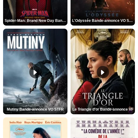
Spider-Man: Brand New Day Bande-annonce VO STFR
L'Odyssée Bande-annonce VO STFR
Mutiny Bande-annonce VO STFR
Le Triangle d'or Bande-annonce VF