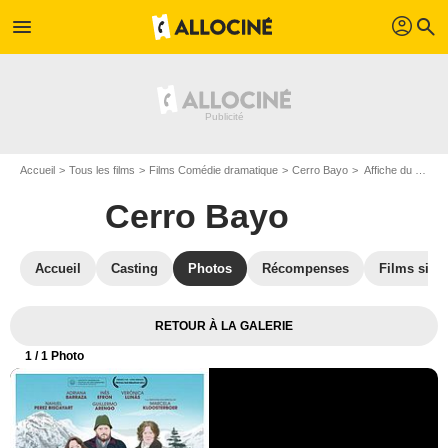
profil
menu
search
Accueil
Tous les films
Films Comédie dramatique
Cerro Bayo
Affiche du film Cerro Bayo - Photo 1
Cerro Bayo
Accueil
Casting
Photos
Récompenses
Films simil
RETOUR À LA GALERIE
1
/ 1 Photo