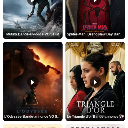
Mutiny Bande-annonce VO STFR
Spider-Man: Brand New Day Bande-annonce VO STFR
L'Odyssée Bande-annonce VO STFR
Le Triangle d'or Bande-annonce VF