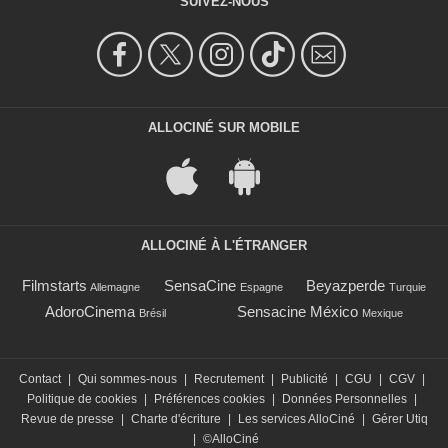
SUIVEZ-NOUS
ALLOCINÉ SUR MOBILE
ALLOCINÉ À L'ÉTRANGER
Filmstarts
SensaCine
Beyazperde
Allemagne
Espagne
Turquie
AdoroCinema
Sensacine México
Brésil
Mexique
Contact
|
Qui sommes-nous
|
Recrutement
|
Publicité
|
CGU
|
CGV
|
Politique de cookies
|
Préférences cookies
|
Données Personnelles
|
Revue de presse
|
Charte d'écriture
|
Les services AlloCiné
|
Gérer Utiq
|
©AlloCiné