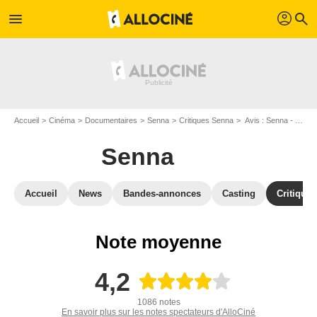
profil
menu
search
Accueil
Cinéma
Documentaires
Senna
Critiques Senna
Avis : Senna - Page 5
Senna
Accueil
News
Bandes-annonces
Casting
Critiques
Note moyenne
4,2
1086 notes
En savoir plus sur les notes spectateurs d'AlloCiné