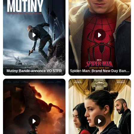
Mutiny Bande-annonce VO STFR
Spider-Man: Brand New Day Bande-annonce VO STFR