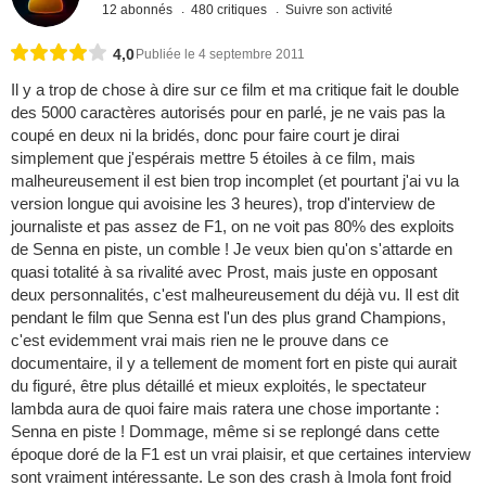
12 abonnés
480 critiques
Suivre son activité
4,0
Publiée le 4 septembre 2011
Il y a trop de chose à dire sur ce film et ma critique fait le double
des 5000 caractères autorisés pour en parlé, je ne vais pas la
coupé en deux ni la bridés, donc pour faire court je dirai
simplement que j'espérais mettre 5 étoiles à ce film, mais
malheureusement il est bien trop incomplet (et pourtant j'ai vu la
version longue qui avoisine les 3 heures), trop d'interview de
journaliste et pas assez de F1, on ne voit pas 80% des exploits
de Senna en piste, un comble ! Je veux bien qu'on s'attarde en
quasi totalité à sa rivalité avec Prost, mais juste en opposant
deux personnalités, c'est malheureusement du déjà vu. Il est dit
pendant le film que Senna est l'un des plus grand Champions,
c'est evidemment vrai mais rien ne le prouve dans ce
documentaire, il y a tellement de moment fort en piste qui aurait
du figuré, être plus détaillé et mieux exploités, le spectateur
lambda aura de quoi faire mais ratera une chose importante :
Senna en piste ! Dommage, même si se replongé dans cette
époque doré de la F1 est un vrai plaisir, et que certaines interview
sont vraiment intéressante. Le son des crash à Imola font froid