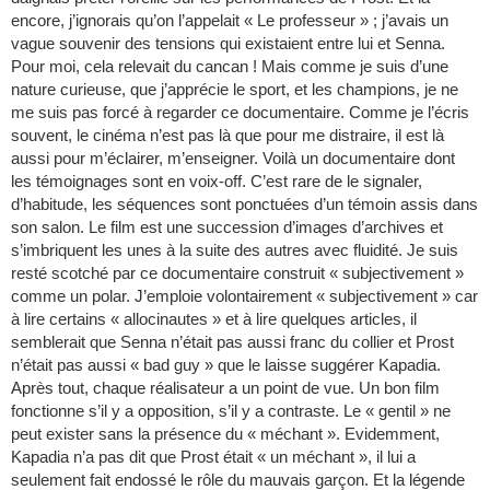
encore, j’ignorais qu’on l’appelait « Le professeur » ; j’avais un
vague souvenir des tensions qui existaient entre lui et Senna.
Pour moi, cela relevait du cancan ! Mais comme je suis d’une
nature curieuse, que j’apprécie le sport, et les champions, je ne
me suis pas forcé à regarder ce documentaire. Comme je l’écris
souvent, le cinéma n’est pas là que pour me distraire, il est là
aussi pour m’éclairer, m’enseigner. Voilà un documentaire dont
les témoignages sont en voix-off. C’est rare de le signaler,
d’habitude, les séquences sont ponctuées d’un témoin assis dans
son salon. Le film est une succession d’images d’archives et
s’imbriquent les unes à la suite des autres avec fluidité. Je suis
resté scotché par ce documentaire construit « subjectivement »
comme un polar. J’emploie volontairement « subjectivement » car
à lire certains « allocinautes » et à lire quelques articles, il
semblerait que Senna n’était pas aussi franc du collier et Prost
n’était pas aussi « bad guy » que le laisse suggérer Kapadia.
Après tout, chaque réalisateur a un point de vue. Un bon film
fonctionne s’il y a opposition, s’il y a contraste. Le « gentil » ne
peut exister sans la présence du « méchant ». Evidemment,
Kapadia n’a pas dit que Prost était « un méchant », il lui a
seulement fait endossé le rôle du mauvais garçon. Et la légende