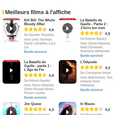
Meilleurs films à l'affiche
Kill Bill: The Whole
La Bataille de
Bloody Affair
Gaulle - Partie 2 :
J’écris ton nom
4,6
4,5
De Quentin Tarantino
De Antonin Baudry
Avec Uma Thurman,
David Carradine, Lucy
Avec Simon Abkarian,
Liu
Niels Schneider,
Anamaria Vartolomei
Bande-annonce
Bande-annonce
La Bataille de
L'Odyssée
Gaulle - partie 1 :
4,3
L'Âge de Fer
De Christopher Nolan
4,4
Avec Matt Damon, Tom
De Antonin Baudry
Holland, Anne
Avec Simon Abkarian,
Hathaway
Simon Russell Beale,
Bande-annonce
Florian Lesieur
Bande-annonce
Jim Queen
In Waves
4,3
4,2
De Marco Nguyen,
De Phuong Mai