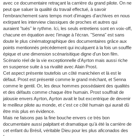
avec ce documentaire retraçant la carrière du grand pilote. On ne
peut que saluer la qualité du travail effectué, à savoir
l'embranchement sans temps mort d'images d'archives en nous
extirpant les interview classiques de proches et autres qui
auraient "tués" le rythme. Ici, les seuls entretiens sont en voix-off,
chacune en équation avec l'image à l'écran. "Senna" est sans
doute le plus cinématographique des documentaires grâce aux
points mentionnés précédement qui inculquent à la fois un souffle
épique et une dimension scénarisitique digne d'un bon film.
Scénario réel de la vie exceptionnelle d'Ayrton mais aussi riche
en suspense suite à sa rivalité avec Alain Prost.
Cet aspect présente toutefois un côté manichéen et là est le
défaut. Prost est présenté comme le grand méchant, et Senna
comme le gentil. Or, les deux hommes possédaient des qualités
et des défauts comme chaque être humain. Prost souffrait de
jalousie envers Ayrton, Ayrton avait le but excentrique de devenir
le meilleur pilote au monde, et c'est ce côté humain qui aurait dû
être mis plus en évidence.
Mais ne faisons pas la fine bouche envers ce très bon
documentaire aussi palpitant et dramatique qu'à été la carrière de
cet enfant du Brésil, véritable Dieu pour les plus aficonados des