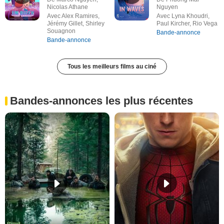
Nicolas Athane
Nguyen
Avec Alex Ramires,
Avec Lyna Khoudri,
Jérémy Gillet, Shirley
Paul Kircher, Rio Vega
Souagnon
Bande-annonce
Bande-annonce
Tous les meilleurs films au ciné
Bandes-annonces les plus récentes