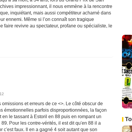
rchives impressionnant, il nous emmène à la rencontre
tique, inquiétant, mais aussi compétiteur acharné dans
eur ennemi. Même si l’on connaît son tragique
 faire revivre au spectateur, profane ou spécialiste, le
012
omissions et erreurs de ce <>. Le côté obscur de
ns émotionnelles parfois disproportionnées, la façon
st en le tassant à Estoril en 88 puis en rompant un
To
89. Pour les contre-vérités, il est dit qu'en 88 il a
 c'est faux. Il en a gagné 4 soit autant que son