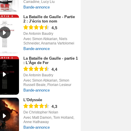
Carradine, Lucy Liu
Bande-annonce
La Bataille de Gaulle - Partie
2 : J’écris ton nom
4,5
De Antonin Baudry
Avec Simon Abkarian, Niels
Schneider, Anamaria Vartolomei
Bande-annonce
La Bataille de Gaulle - partie 1
: L'Âge de Fer
4,4
De Antonin Baudry
Avec Simon Abkarian, Simon
Russell Beale, Florian Lesieur
Bande-annonce
L'Odyssée
4,3
De Christopher Nolan
Avec Matt Damon, Tom Holland,
Anne Hathaway
Bande-annonce