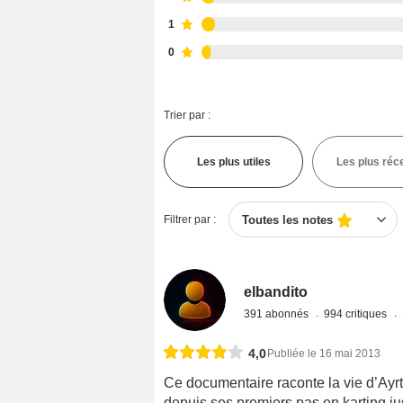
1
0
Trier par :
Les plus utiles
Les plus réc
Filtrer par :
Toutes les notes
elbandito
391 abonnés
994 critiques
4,0
Publiée le 16 mai 2013
Ce documentaire raconte la vie d’Ayrto
depuis ses premiers pas en karting ju