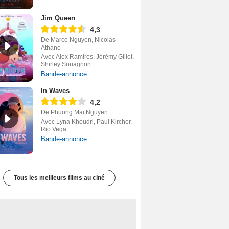
Jim Queen
4,3
De Marco Nguyen, Nicolas
Athane
Avec Alex Ramires, Jérémy Gillet,
Shirley Souagnon
Bande-annonce
In Waves
4,2
De Phuong Mai Nguyen
Avec Lyna Khoudri, Paul Kircher,
Rio Vega
Bande-annonce
Tous les meilleurs films au ciné