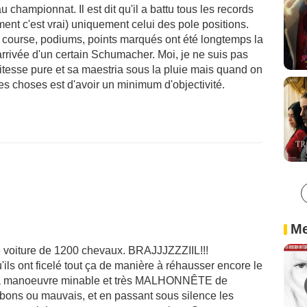
u championnat. Il est dit qu'il a battu tous les records
ement c'est vrai) uniquement celui des pole positions.
n course, podiums, points marqués ont été longtemps la
'arrivée d'un certain Schumacher. Moi, je ne suis pas
itesse pure et sa maestria sous la pluie mais quand on
s choses est d'avoir un minimum d'objectivité.
Me
e voiture de 1200 chevaux. BRAJJJZZZIIL!!!
ls ont ficelé tout ça de manière à réhausser encore le
t la manoeuvre minable et très MALHONNÊTE de
 bons ou mauvais, et en passant sous silence les