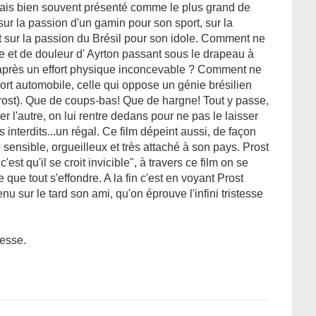
mais bien souvent présenté comme le plus grand de
 sur la passion d'un gamin pour son sport, sur la
sur la passion du Brésil pour son idole. Comment ne
ie et de douleur d' Ayrton passant sous le drapeau à
 après un effort physique inconcevable ? Comment ne
port automobile, celle qui oppose un génie brésilien
rost). Que de coups-bas! Que de hargne! Tout y passe,
er l'autre, on lui rentre dedans pour ne pas le laisser
s interdits...un régal. Ce film dépeint aussi, de façon
sensible, orgueilleux et très attaché à son pays. Prost
est qu'il se croit invicible", à travers ce film on se
 que tout s'effondre. A la fin c'est en voyant Prost
u sur le tard son ami, qu'on éprouve l'infini tristesse
tesse.