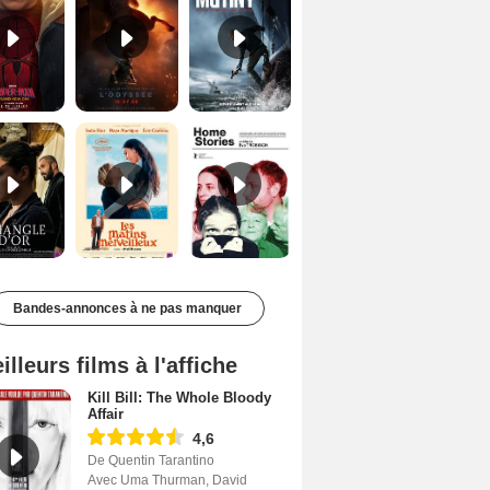
Le Triangle d'or Bande-annonce VF
Les Matins merveilleux Bande-annonce VF
Home stories Bande-annonce VO STFR
Bandes-annonces à ne pas manquer
illeurs films à l'affiche
Kill Bill: The Whole Bloody
Affair
4,6
De Quentin Tarantino
Avec Uma Thurman, David