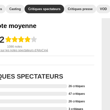
es
Casting
Critiques spectateurs
Critiques presse
VOD
te moyenne
,2
1086 notes
 sur les notes spectateurs d'AlloCiné
IQUES SPECTATEURS
26 critiques
47 critiques
26 critiques
3 critiques