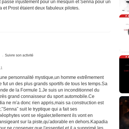
 passe injustement pour un mesquin et Senna pour un
 et Prost étaient deux fabuleux pilotes.
s
Suivre son activité
11
t,une personnalité mystique,un homme extrêmement
Ce fut un des plus grands sportifs de tous les temps.Sa
nde de la Formule 1.Je suis un inconditionnel du
n très grand connaisseur du sport automobile.Ce
ia ne m'a donc rien appris,mais sa construction est
"Senna" suit le tryptique qui a fait ses
éophytes vont se régaler,tellement ils vont en
ansigeant sur la piste,qu'adorable en dehors.Kapadia
r ne conserver que l'essentiel,et il a supprimé les