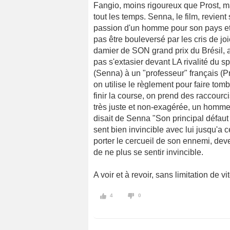
Fangio, moins rigoureux que Prost, 
tout les temps. Senna, le film, revient
passion d'un homme pour son pays et 
pas être bouleversé par les cris de jo
damier de SON grand prix du Brésil,
pas s'extasier devant LA rivalité du s
(Senna) à un "professeur" français (P
on utilise le règlement pour faire tomb
finir la course, on prend des raccourci
très juste et non-exagérée, un homme 
disait de Senna "Son principal défaut c'
sent bien invincible avec lui jusqu'a ce
porter le cercueil de son ennemi, deven
de ne plus se sentir invincible.
A voir et à revoir, sans limitation de vi
4
0