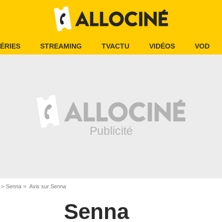
ÉRIES
STREAMING
TVACTU
VIDÉOS
VOD
Senna
Avis sur Senna
Senna