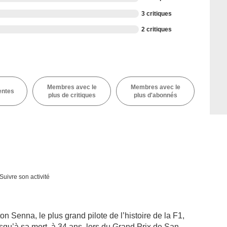
3 critiques
2 critiques
Membres avec le
Membres avec le
entes
plus de critiques
plus d'abonnés
Suivre son activité
n Senna, le plus grand pilote de l’histoire de la F1,
squ’à sa mort, à 34 ans, lors du Grand Prix de San