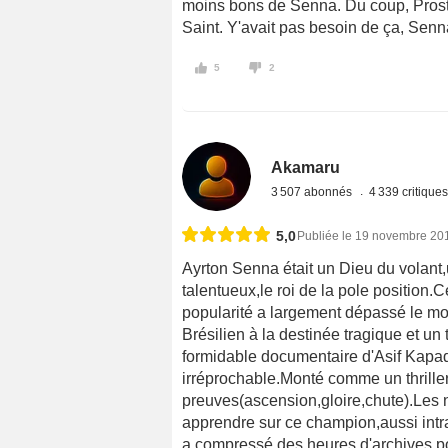
moins bons de Senna. Du coup, Prost
Saint. Y'avait pas besoin de ça, Senna
5
2
Akamaru
3 507 abonnés
4 339 critique
5,0
Publiée le 19 novembre 20
Ayrton Senna était un Dieu du volan
talentueux,le roi de la pole position.
popularité a largement dépassé le mo
Brésilien à la destinée tragique et u
formidable documentaire d'Asif Kapad
irréprochable.Monté comme un thriller,
preuves(ascension,gloire,chute).Les n
apprendre sur ce champion,aussi intr
a compressé des heures d'archives pou