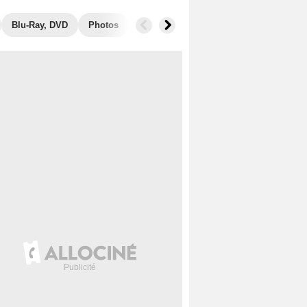
Blu-Ray, DVD
Photos
Musique
Secrets de tournage
B