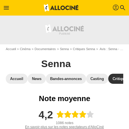
profil
menu
search
Accueil
Cinéma
Documentaires
Senna
Critiques Senna
Avis : Senna - Page 2
Senna
Accueil
News
Bandes-annonces
Casting
Critiques
Note moyenne
4,2
1086 notes
En savoir plus sur les notes spectateurs d'AlloCiné