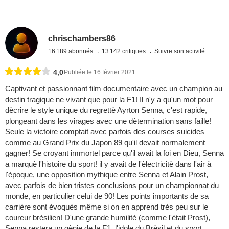
chrischambers86
16 189 abonnés
13 142 critiques
Suivre son activité
4,0
Publiée le 16 février 2021
Captivant et passionnant film documentaire avec un champion au
destin tragique ne vivant que pour la F1! Il n'y a qu'un mot pour
dècrire le style unique du regrettè Ayrton Senna, c'est rapide,
plongeant dans les virages avec une dètermination sans faille!
Seule la victoire comptait avec parfois des courses suicides
comme au Grand Prix du Japon 89 qu'il devait normalement
gagner! Se croyant immortel parce qu'il avait la foi en Dieu, Senna
a marquè l'histoire du sport! il y avait de l'èlectricitè dans l'air à
l'èpoque, une opposition mythique entre Senna et Alain Prost,
avec parfois de bien tristes conclusions pour un championnat du
monde, en particulier celui de 90! Les points importants de sa
carrière sont èvoquès même si on en apprend très peu sur le
coureur brèsilien! D'une grande humilitè (comme l'ètait Prost),
Senna restera un gènie de la F1, l'idole du Brèsil et du sport