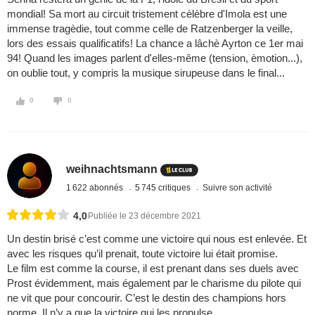
mondial! Sa mort au circuit tristement cèlèbre d'Imola est une
immense tragèdie, tout comme celle de Ratzenberger la veille,
lors des essais qualificatifs! La chance a lâchè Ayrton ce 1er mai
94! Quand les images parlent d'elles-même (tension, èmotion...),
on oublie tout, y compris la musique sirupeuse dans le final...
0
0
weihnachtsmann
1 622 abonnés
5 745 critiques
Suivre son activité
4,0
Publiée le 23 décembre 2021
Un destin brisé c’est comme une victoire qui nous est enlevée. Et
avec les risques qu’il prenait, toute victoire lui était promise.
Le film est comme la course, il est prenant dans ses duels avec
Prost évidemment, mais également par le charisme du pilote qui
ne vit que pour concourir. C’est le destin des champions hors
norme. Il n’y a que la victoire qui les propulse.