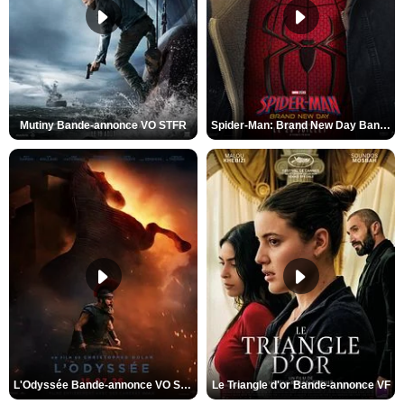
Mutiny Bande-annonce VO STFR
Spider-Man: Brand New Day Bande-annonce VO STFR
L'Odyssée Bande-annonce VO STFR
Le Triangle d'or Bande-annonce VF