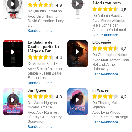
J’écris ton nom
4,6
4,5
De Quentin Tarantino
De Antonin Baudry
Avec Uma Thurman,
David Carradine, Lucy
Avec Simon Abkarian,
Liu
Niels Schneider,
Anamaria Vartolomei
Bande-annonce
Bande-annonce
La Bataille de
L'Odyssée
Gaulle - partie 1 :
4,3
L'Âge de Fer
De Christopher Nolan
4,4
Avec Matt Damon, Tom
De Antonin Baudry
Holland, Anne
Avec Simon Abkarian,
Hathaway
Simon Russell Beale,
Bande-annonce
Florian Lesieur
Bande-annonce
Jim Queen
In Waves
4,3
4,2
De Marco Nguyen,
De Phuong Mai
Nicolas Athane
Nguyen
Avec Alex Ramires,
Avec Lyna Khoudri,
Jérémy Gillet, Shirley
Paul Kircher, Rio Vega
Souagnon
Bande-annonce
Bande-annonce