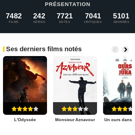
PRÉSENTATION
7482
242
7721
7041
5101
FILMS
SÉRIES
NOTES
CRITIQUES
ABONNÉS
Ses derniers films notés
L'Odyssée
Monsieur Aznavour
Un ours dans l