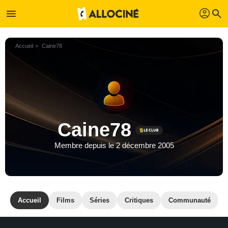
profil
menu
search
Accueil
Caine78
Caine78
Membre depuis le 2 décembre 2005
Accueil
Films
Séries
Critiques
Communauté