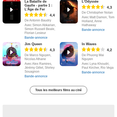
La Bataille de
L'Odyssée
Gaulle - partie 1 :
4,3
L'Âge de Fer
De Christopher Nolan
4,4
Avec Matt Damon, Tom
De Antonin Baudry
Holland, Anne
Avec Simon Abkarian,
Hathaway
Simon Russell Beale,
Bande-annonce
Florian Lesieur
Bande-annonce
Jim Queen
In Waves
4,3
4,2
De Marco Nguyen,
De Phuong Mai
Nicolas Athane
Nguyen
Avec Alex Ramires,
Avec Lyna Khoudri,
Jérémy Gillet, Shirley
Paul Kircher, Rio Vega
Souagnon
Bande-annonce
Bande-annonce
Tous les meilleurs films au ciné