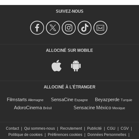
SUIVEZ-NOUS
ALLOCINÉ SUR MOBILE
ALLOCINÉ À L'ÉTRANGER
Filmstarts
SensaCine
Beyazperde
Allemagne
Espagne
Turquie
AdoroCinema
Sensacine México
Brésil
Mexique
Contact
|
Qui sommes-nous
|
Recrutement
|
Publicité
|
CGU
|
CGV
|
Politique de cookies
|
Préférences cookies
|
Données Personnelles
|