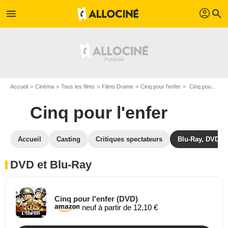
profil
menu
search
Accueil
Cinéma
Tous les films
Films Drame
Cinq pour l'enfer
Cinq pour l'enfer en DVD Blu Ray
Cinq pour l'enfer
Accueil
Casting
Critiques spectateurs
Blu-Ray, DVD
DVD et Blu-Ray
Cinq pour l'enfer (DVD)
neuf à partir de 12,10 €