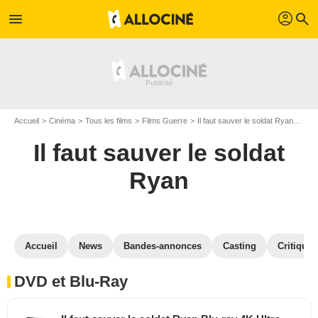
profil
menu
search
Accueil
Cinéma
Tous les films
Films Guerre
Il faut sauver le soldat Ryan
Il f
Il faut sauver le soldat
Ryan
Accueil
News
Bandes-annonces
Casting
Critiques
DVD et Blu-Ray