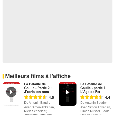
Meilleurs films à l'affiche
La Bataille de
La Bataille de
Gaulle - Partie 2 :
Gaulle - partie 1 :
J’écris ton nom
L'Âge de Fer
4,5
4,4
De Antonin Baudry
De Antonin Baudry
Avec Simon Abkarian,
Avec Simon Abkarian,
Niels Schneider,
Simon Russell Beale,
Anamaria Vartolomei
Florian Lesieur