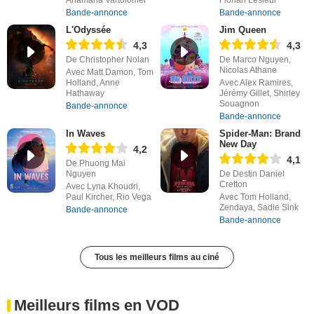
Bande-annonce
Bande-annonce
L'Odyssée
Jim Queen
4,3
4,3
De Christopher Nolan
De Marco Nguyen,
Nicolas Athane
Avec Matt Damon, Tom
Holland, Anne
Avec Alex Ramires,
Hathaway
Jérémy Gillet, Shirley
Souagnon
Bande-annonce
Bande-annonce
In Waves
Spider-Man: Brand
New Day
4,2
4,1
De Phuong Mai
Nguyen
De Destin Daniel
Cretton
Avec Lyna Khoudri,
Paul Kircher, Rio Vega
Avec Tom Holland,
Zendaya, Sadie Sink
Bande-annonce
Bande-annonce
Tous les meilleurs films au ciné
Meilleurs films en VOD