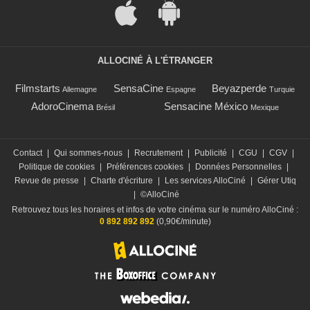
ALLOCINÉ À L'ÉTRANGER
Filmstarts
SensaCine
Beyazperde
Allemagne
Espagne
Turquie
AdoroCinema
Sensacine México
Brésil
Mexique
Contact
|
Qui sommes-nous
|
Recrutement
|
Publicité
|
CGU
|
CGV
|
Politique de cookies
|
Préférences cookies
|
Données Personnelles
|
Revue de presse
|
Charte d'écriture
|
Les services AlloCiné
|
Gérer Utiq
|
©AlloCiné
Retrouvez tous les horaires et infos de votre cinéma sur le numéro AlloCiné :
0 892 892 892
(0,90€/minute)